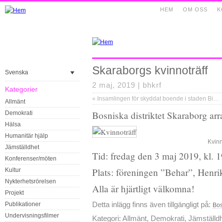
HEM
OM OSS
K
Skaraborgs kvinnoträff
Svenska
2 maj, 2019 |
bhkrf
Kategorier
«
Insamlingen för skyddat boende i staden Bihać i Bosnien
Allmänt
Bosniska distriktet Skaraborg arr
Demokrati
Hälsa
Humanitär hjälp
Kvinn
Jämställdhet
Tid: fredag den 3 maj 2019, kl. 
Konferenser/möten
Plats: föreningen ”Behar”, Henr
Kultur
Nykterhetsrörelsen
Alla är hjärtligt välkomna!
Projekt
Detta inlägg finns även tillgängligt på:
Publikationer
Bos
Undervisningsfilmer
Kategori:
Allmänt
,
Demokrati
,
Jämställd