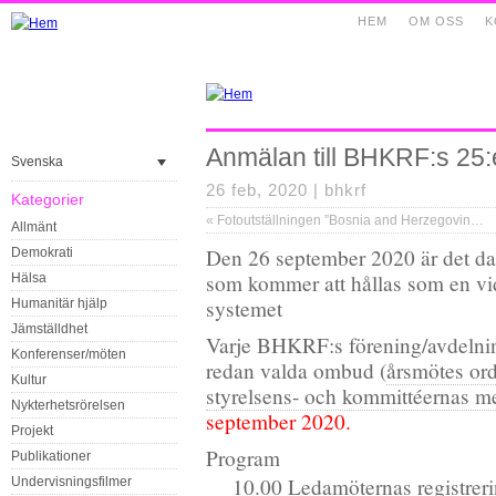
HEM
OM OSS
K
Anmälan till BHKRF:s 25
Svenska
26 feb, 2020 |
bhkrf
Kategorier
«
Fotoutställningen ”Bosnia and Herzegovina – Seen With Loving Eyes” i Lidköping
Allmänt
Den 26 september 2020 är det d
Demokrati
som kommer att hållas som en v
Hälsa
systemet
Humanitär hjälp
Jämställdhet
Varje BHKRF:s förening/avdelni
Konferenser/möten
redan valda ombud (
årsmötes ord
Kultur
styrelsens- och kommittéernas 
Nykterhetsrörelsen
september 2020.
Projekt
Program
Publikationer
10.00 Ledamöternas registrerin
Undervisningsfilmer