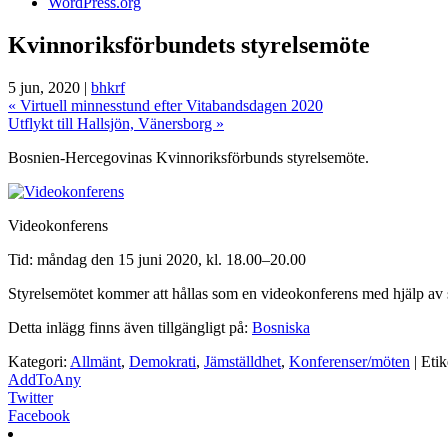
WordPress.org
Kvinnoriksförbundets styrelsemöte
5 jun, 2020 |
bhkrf
«
Virtuell minnesstund efter Vitabandsdagen 2020
Utflykt till Hallsjön, Vänersborg
»
Bosnien-Hercegovinas Kvinnoriksförbunds styrelsemöte.
Videokonferens
Tid: måndag den 15 juni 2020, kl. 18.00–20.00
Styrelsemötet kommer att hållas som en videokonferens med hjälp av
Detta inlägg finns även tillgängligt på:
Bosniska
Kategori:
Allmänt
,
Demokrati
,
Jämställdhet
,
Konferenser/möten
| Etik
AddToAny
Twitter
Facebook