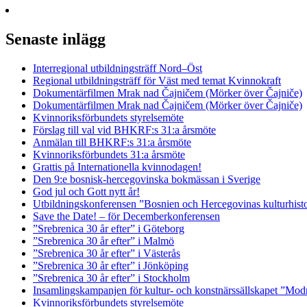
Senaste inlägg
Interregional utbildningsträff Nord–Öst
Regional utbildningsträff för Väst med temat Kvinnokraft
Dokumentärfilmen Mrak nad Čajničem (Mörker över Čajniče)
Dokumentärfilmen Mrak nad Čajničem (Mörker över Čajniče)
Kvinnoriksförbundets styrelsemöte
Förslag till val vid BHKRF:s 31:a årsmöte
Anmälan till BHKRF:s 31:a årsmöte
Kvinnoriksförbundets 31:a årsmöte
Grattis på Internationella kvinnodagen!
Den 9:e bosnisk-hercegovinska bokmässan i Sverige
God jul och Gott nytt år!
Utbildningskonferensen ”Bosnien och Hercegovinas kulturhisto
Save the Date! – för Decemberkonferensen
”Srebrenica 30 år efter” i Göteborg
”Srebrenica 30 år efter” i Malmö
”Srebrenica 30 år efter” i Västerås
”Srebrenica 30 år efter” i Jönköping
”Srebrenica 30 år efter” i Stockholm
Insamlingskampanjen för kultur- och konstnärssällskapet ”Mod
Kvinnoriksförbundets styrelsemöte