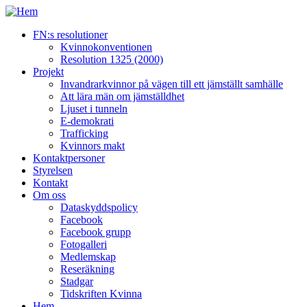
FN:s resolutioner
Kvinnokonventionen
Resolution 1325 (2000)
Projekt
Invandrarkvinnor på vägen till ett jämställt samhälle
Att lära män om jämställdhet
Ljuset i tunneln
E-demokrati
Trafficking
Kvinnors makt
Kontaktpersoner
Styrelsen
Kontakt
Om oss
Dataskyddspolicy
Facebook
Facebook grupp
Fotogalleri
Medlemskap
Reseräkning
Stadgar
Tidskriften Kvinna
Hem