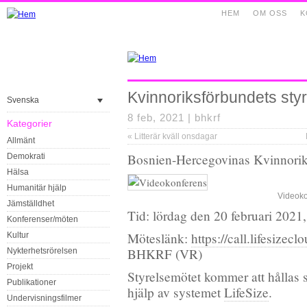
HEM
OM OSS
K
Kvinnoriksförbundets sty
Svenska
8 feb, 2021 |
bhkrf
Kategorier
«
Litterär kväll onsdagar
Allmänt
Bosnien-Hercegovinas Kvinnorik
Demokrati
Hälsa
Humanitär hjälp
Videoko
Jämställdhet
Tid: lördag den 20 februari 2021,
Konferenser/möten
Möteslänk:
https://call.lifesize
Kultur
BHKRF (VR)
Nykterhetsrörelsen
Projekt
Styrelsemötet kommer att hållas
Publikationer
hjälp av systemet
LifeSize
.
Undervisningsfilmer