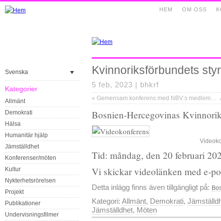
HEM
OM OSS
K
Kvinnoriksförbundets sty
Svenska
5 feb, 2023 |
bhkrf
Kategorier
«
Gemensam konferens med NBV:s medlems- och samarbetsorganisationer 2023
Allmänt
Bosnien-Hercegovinas Kvinnorik
Demokrati
Hälsa
Humanitär hjälp
Videoko
Jämställdhet
Tid: måndag, den 20 februari 202
Konferenser/möten
Vi skickar videolänken med e-po
Kultur
Nykterhetsrörelsen
Detta inlägg finns även tillgängligt på:
Bos
Projekt
Kategori:
Allmänt
,
Demokrati
,
Jämställd
Publikationer
Jämställdhet
,
Möten
Undervisningsfilmer