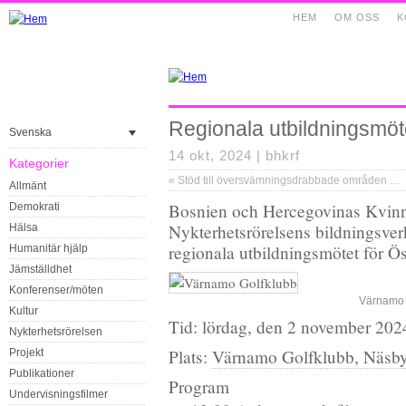
HEM
OM OSS
K
Regionala utbildningsmöte
Svenska
14 okt, 2024 |
bhkrf
Kategorier
«
Stöd till översvämningsdrabbade områden i Bosnien och Hercegovina 2024
Allmänt
Bosnien och Hercegovinas Kvinn
Demokrati
Nykterhetsrörelsens bildningsve
Hälsa
regionala utbildningsmötet för Ö
Humanitär hjälp
Jämställdhet
Konferenser/möten
Värnamo 
Kultur
Tid: lördag, den 2 november 202
Nykterhetsrörelsen
Plats:
Värnamo Golfklubb, Näsb
Projekt
Publikationer
Program
Undervisningsfilmer