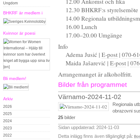
12.00 Ankomst och fika
Ungdom
12.30 BHKRF:s styrelsemöte
BHKRF är medlem i
14.00 Regionala utbildningsm
16.00 Lunch
Kvinnor är poesi
17.00–20.00 Umgänge
Info
Adema Jusić |
E-post
|
070-61
Maida Jašarević |
E-post
|
076
Arrangemanget är alkoholfritt.
Bli medlem!
Bilder från programmet
Värnamo-2024-11-02
Arkiv
Regionala utb
2026
obrazovni sus
2025
25
bilder
2024
Sidan uppdaterad: 2024-11-03
2023
2022
Detta inlägg finns även tillgängligt på:
Bos