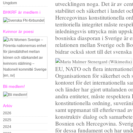
utvecklingen noga. Det är av cent
Ungdom
stabilitet och säkerhet i landet 
BHKRF är medlem i
Hercegovinas konstitutionella ord
territoriella integritet måste respe
inledningsvis uttrycka min upps
Kvinnor är poesi
bosniska diasporan i Sverige är en
relationen mellan Sverige och B
bidrar också stort till det svenska
EU, NATO och flera internationell
Organisationen för säkerhet och
kontoret för det internationella 
Bli medlem!
och länder har gjort uttalanden 
andra entiteter, måste respekter
konstitutionella ordning, suveränite
Arkiv
samt uppmanat till efterlevnad av
2026
konstruktiv dialog och samarbete 
2025
Bosnien och Hercegovina. Sverige h
2024
för dessa fundament och har under