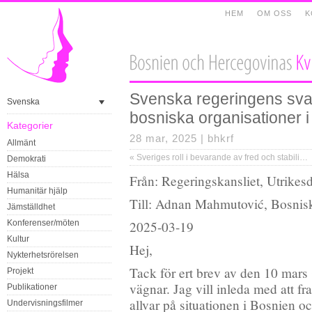
HEM
OM OSS
K
Svenska regeringens svar
Svenska
bosniska organisationer i
Kategorier
28 mar, 2025 |
bhkrf
Allmänt
«
Sveriges roll i bevarande av fred och stabilitet i Bosnien och Hercegovina
Demokrati
Hälsa
Från: Regeringskansliet, Utrikes
Humanitär hjälp
Till: Adnan Mahmutović, Bosnis
Jämställdhet
Konferenser/möten
2025-03-19
Kultur
Hej,
Nykterhetsrörelsen
Tack för ert brev av den 10 mars
Projekt
vägnar. Jag vill inleda med att f
Publikationer
allvar på situationen i Bosnien o
Undervisningsfilmer