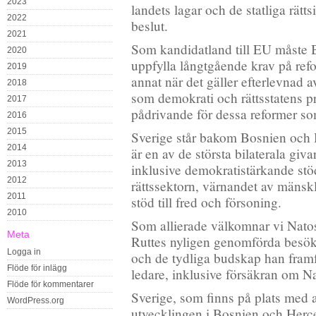
2023
landets lagar och de statliga rät
2022
beslut.
2021
Som kandidatland till EU måste
2020
uppfylla långtgående krav på ref
2019
annat när det gäller efterlevnad
2018
som demokrati och rättsstatens p
2017
pådrivande för dessa reformer s
2016
2015
Sverige står bakom Bosnien oc
2014
är en av de största bilaterala giv
2013
inklusive demokratistärkande stöd 
2012
rättssektorn, värnandet av mänskli
2011
stöd till fred och försoning.
2010
Som allierade välkomnar vi Nato
Meta
Ruttes nyligen genomförda besö
Logga in
och de tydliga budskap han fram
Flöde för inlägg
ledare, inklusive försäkran om Nat
Flöde för kommentarer
Sverige, som finns på plats med 
WordPress.org
utvecklingen i Bosnien och Her