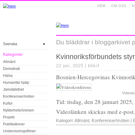
HEM
OM OSS
K
Du bläddrar i bloggarkivet p
Svenska
Kategorier
Kvinnoriksförbundets sty
Allmänt
22 jan, 2025 |
bhkrf
Demokrati
Bosnien-Hercegovinas Kvinnorik
Hälsa
Humanitär hjälp
Jämställdhet
Videoko
Konferenser/möten
Tid: tisdag, den 28 januari 2025,
Kultur
Videolänken skickas med e-post.
Nykterhetsrörelsen
Projekt
Kategori:
Allmänt
,
Konferenser/möten
| E
Publikationer
Undervisningsfilmer