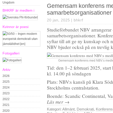
Ungdom
Gemensam konferens me
BHKRF är medlem i
samarbetsorganisationer
20 jan, 2025 |
bhkrf
Kvinnor är poesi
Studieförbundet NBV
arrangerar
samarbetsorganisationer. Konfer
syftar till att ge ny kunskap och 
NBV bjuder också på en trevlig ku
Fotogalleri
Gemensam konferens med NBV:s medlem
Tid: den 1–2 februari 2025, start
Arkiv
kl. 14.00 på söndagen
2026
Plats: NBV:s kansli på Klara Södr
2025
Stockholms centralstation.
2024
2023
Boende: Scandic Continental,
Va
2022
Läs mer →
2021
Kategori:
Allmänt
,
Demokrati
,
Konferens
2020