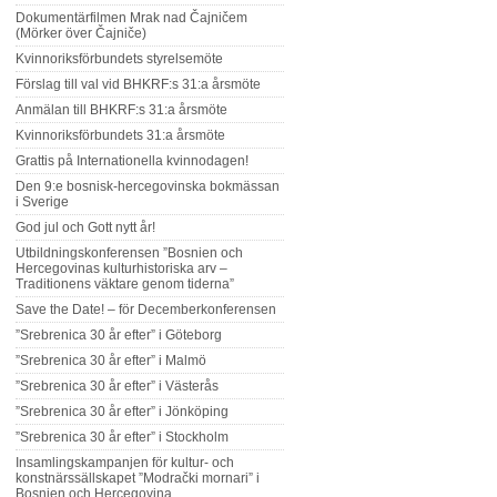
Dokumentärfilmen Mrak nad Čajničem
(Mörker över Čajniče)
Kvinnoriksförbundets styrelsemöte
Förslag till val vid BHKRF:s 31:a årsmöte
Anmälan till BHKRF:s 31:a årsmöte
Kvinnoriksförbundets 31:a årsmöte
Grattis på Internationella kvinnodagen!
Den 9:e bosnisk-hercegovinska bokmässan
i Sverige
God jul och Gott nytt år!
Utbildningskonferensen ”Bosnien och
Hercegovinas kulturhistoriska arv –
Traditionens väktare genom tiderna”
Save the Date! – för Decemberkonferensen
”Srebrenica 30 år efter” i Göteborg
”Srebrenica 30 år efter” i Malmö
”Srebrenica 30 år efter” i Västerås
”Srebrenica 30 år efter” i Jönköping
”Srebrenica 30 år efter” i Stockholm
Insamlingskampanjen för kultur- och
konstnärssällskapet ”Modrački mornari” i
Bosnien och Hercegovina