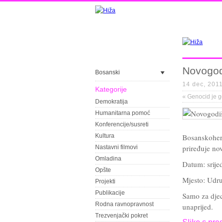
Novogod
Bosanski
14 dec, 201
Kategorije
«
Genocid je g
Demokratija
Humanitarna pomoć
Konferencije/susreti
Kultura
Bosanskoher
priređuje no
Nastavni filmovi
Omladina
Datum: srije
Opšte
Mjesto: Udr
Projekti
Publikacije
Samo za djec
Rodna ravnopravnost
unaprijed.
Trezvenjački pokret