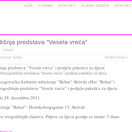
HIŽA
O NAMA
KONTAKT
GLAVNI ODBOR
KONTAKT
išnja predstava ”Vesela vreća”
1 |
bhkrf
enocid. Tačka.
Sretna Nova!
»
Novogodišnja predstava ”Vesela vreća” i podjela paketića za djecu
cegovačko kulturno udruženje ”Behar” Skövde (Hor ”Behar”)
vogodišnju predstavu ”Vesela vreća” i podjelu paketića za djecu.
da 28. decembra 2011.
uženje ”Behar”, Henriksbergsgatan 15, Skövde
u ovogodišnjih članova. Prijave za djecu gostiju sa strane: 7 dana