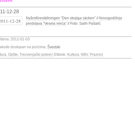
dstave
11-12-28
Nyårsföreställningen ”Den skojiga säcken”
//
Novogodišnja
predstava ”Vesela vreća”
// Foto: Salih Pašalić
vljena: 2012-01-03
 takođe dostupan na jezicima:
Švedski
tura
,
Opšte
,
Trezvenjački pokret
| Etikete:
Kultura
,
NBV
,
Praznici