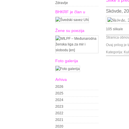
Slike s pre
Zdravlje
Skövde, 20
BHKRF je član u
105 slika/e
Žene su poezija
Stranica obno
Ovaj prilog je
Kategorija:
Kul
Foto galerija
Arhiva
2026
2025
2024
2023
2022
2021
2020