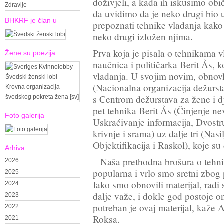
doživjeli, a kada ih iskusimo ob
Zdravlje
da uvidimo da je neko drugi bio 
BHKRF je član u
prepoznati tehnike vladanja kako b
neko drugi izložen njima.
Prva koja je pisala o tehnikama v
Žene su poezija
naučnica i političarka Berit Ås, k
vladanja. U svojim novim, obno
(Nacionalna organizacija dežurst
s Centrom dežurstava za žene i d
pet tehnika Berit Ås (Činjenje ne
Foto galerija
Uskraćivanje informacija, Dvost
krivnje i srama) uz dalje tri (Nasil
Objektifikacija i Raskol), koje su
Arhiva
– Naša prethodna brošura o tehni
2026
popularna i vrlo smo sretni zbog 
2025
Iako smo obnovili materijal, radi
2024
dalje važe, i dokle god postoje on
2023
potreban je ovaj materijal, kaže
2022
Roksa
.
2021