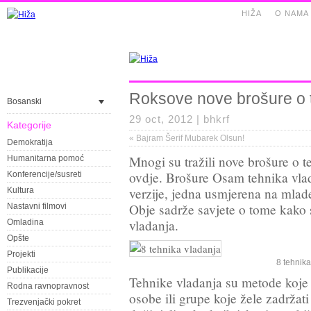
HIŽA
O NAMA
Roksove nove brošure o 
Bosanski
29 oct, 2012 |
bhkrf
Kategorije
«
Bajram Šerif Mubarek Olsun!
Demokratija
Mnogi su tražili nove brošure o 
Humanitarna pomoć
ovdje. Brošure Osam tehnika vlad
Konferencije/susreti
verzije, jedna usmjerena na mlade
Kultura
Obje sadrže savjete o tome kako 
Nastavni filmovi
vladanja.
Omladina
Opšte
Projekti
8 tehnika
Publikacije
Tehnike vladanja su metode koje k
Rodna ravnopravnost
osobe ili grupe koje žele zadržat
Trezvenjački pokret