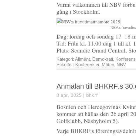
Varmt välkommen till NBV förb
gång i Stockholm.
NBV:s huvudm
Dag: lördag och söndag 17–18 m
Tid: Från kl. 11.00 dag 1 till kl.
Plats: Scandic Grand Central, S
Kategori:
Allmänt
,
Demokrati
,
Konferens
Etiketter:
Konferenser
,
Möten
,
NBV
Anmälan till BHKRF:s 30
8 apr, 2025 |
bhkrf
Bosnien och Hercegovinas Kvinn
kommer att hållas den 26 april 
Golfklubb, Näsbyholm 5).
Varje BHKRF:s förening/avdelni