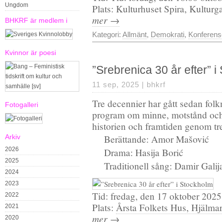
Ungdom
Plats: Kulturhuset Spira, Kultur
mer →
BHKRF är medlem i
Kategori:
Allmänt
,
Demokrati
,
Konferens
Kvinnor är poesi
”Srebrenica 30 år efter” 
11 sep, 2025 |
bhkrf
Tre decennier har gått sedan folk
Fotogalleri
program om minne, motstånd oc
historien och framtiden genom tre
Arkiv
Berättande: Amor Mašović
2026
Drama: Hasija Borić
2025
Traditionell sång: Damir Gali
2024
2023
Tid: fredag, den 17 oktober 2025
2022
Plats:
Årsta Folkets Hus, Hjälma
2021
mer →
2020