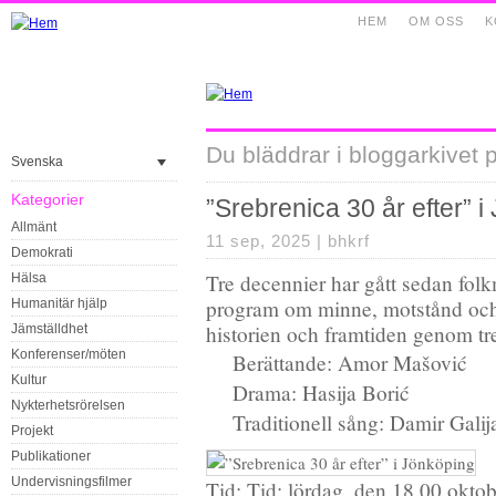
HEM
OM OSS
K
Du bläddrar i bloggarkivet
Svenska
Kategorier
”Srebrenica 30 år efter” 
Allmänt
11 sep, 2025 |
bhkrf
Demokrati
Tre decennier har gått sedan folk
Hälsa
program om minne, motstånd oc
Humanitär hjälp
historien och framtiden genom tre
Jämställdhet
Konferenser/möten
Berättande: Amor Mašović
Kultur
Drama: Hasija Borić
Nykterhetsrörelsen
Traditionell sång: Damir Gali
Projekt
Publikationer
Undervisningsfilmer
Tid: Tid: lördag, den 18.00 okto