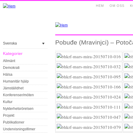
HEM
OM OSS
K
Pobuđe (Mravinjci) – Potoč
Svenska
Kategorier
Allmänt
Demokrati
Hälsa
Humanitär hjälp
Jämställdhet
Konferenser/möten
Kultur
Nykterhetsrörelsen
Projekt
Publikationer
Undervisningsfilmer