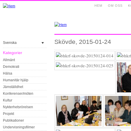
HEM
OM OSS
K
Skövde, 2015-01-24
Svenska
Kategorier
Allmänt
Demokrati
Hälsa
Humanitär hjälp
Jämställdhet
Konferenser/möten
Kultur
Nykterhetsrörelsen
Projekt
Publikationer
Undervisningsfilmer