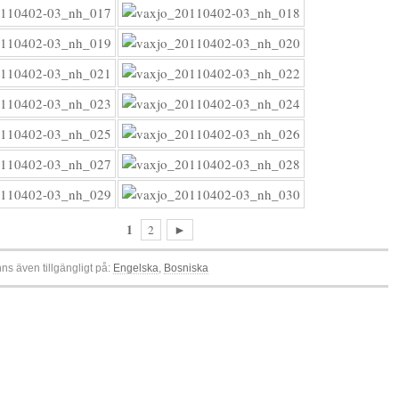
1
2
►
nns även tillgängligt på:
Engelska
Bosniska