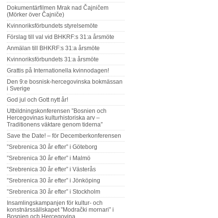
Dokumentärfilmen Mrak nad Čajničem
(Mörker över Čajniče)
Kvinnoriksförbundets styrelsemöte
Förslag till val vid BHKRF:s 31:a årsmöte
Anmälan till BHKRF:s 31:a årsmöte
Kvinnoriksförbundets 31:a årsmöte
Grattis på Internationella kvinnodagen!
Den 9:e bosnisk-hercegovinska bokmässan
i Sverige
God jul och Gott nytt år!
Utbildningskonferensen ”Bosnien och
Hercegovinas kulturhistoriska arv –
Traditionens väktare genom tiderna”
Save the Date! – för Decemberkonferensen
”Srebrenica 30 år efter” i Göteborg
”Srebrenica 30 år efter” i Malmö
”Srebrenica 30 år efter” i Västerås
”Srebrenica 30 år efter” i Jönköping
”Srebrenica 30 år efter” i Stockholm
Insamlingskampanjen för kultur- och
konstnärssällskapet ”Modrački mornari” i
Bosnien och Hercegovina