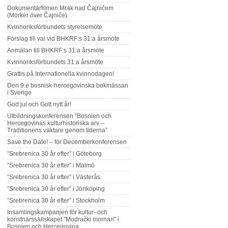
Dokumentärfilmen Mrak nad Čajničem
(Mörker över Čajniče)
Kvinnoriksförbundets styrelsemöte
Förslag till val vid BHKRF:s 31:a årsmöte
Anmälan till BHKRF:s 31:a årsmöte
Kvinnoriksförbundets 31:a årsmöte
Grattis på Internationella kvinnodagen!
Den 9:e bosnisk-hercegovinska bokmässan
i Sverige
God jul och Gott nytt år!
Utbildningskonferensen ”Bosnien och
Hercegovinas kulturhistoriska arv –
Traditionens väktare genom tiderna”
Save the Date! – för Decemberkonferensen
”Srebrenica 30 år efter” i Göteborg
”Srebrenica 30 år efter” i Malmö
”Srebrenica 30 år efter” i Västerås
”Srebrenica 30 år efter” i Jönköping
”Srebrenica 30 år efter” i Stockholm
Insamlingskampanjen för kultur- och
konstnärssällskapet ”Modrački mornari” i
Bosnien och Hercegovina