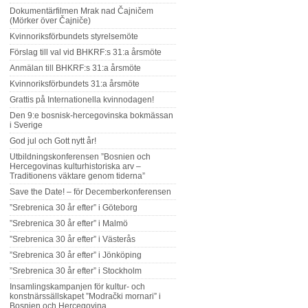
Dokumentärfilmen Mrak nad Čajničem
(Mörker över Čajniče)
Kvinnoriksförbundets styrelsemöte
Förslag till val vid BHKRF:s 31:a årsmöte
Anmälan till BHKRF:s 31:a årsmöte
Kvinnoriksförbundets 31:a årsmöte
Grattis på Internationella kvinnodagen!
Den 9:e bosnisk-hercegovinska bokmässan
i Sverige
God jul och Gott nytt år!
Utbildningskonferensen ”Bosnien och
Hercegovinas kulturhistoriska arv –
Traditionens väktare genom tiderna”
Save the Date! – för Decemberkonferensen
”Srebrenica 30 år efter” i Göteborg
”Srebrenica 30 år efter” i Malmö
”Srebrenica 30 år efter” i Västerås
”Srebrenica 30 år efter” i Jönköping
”Srebrenica 30 år efter” i Stockholm
Insamlingskampanjen för kultur- och
konstnärssällskapet ”Modrački mornari” i
Bosnien och Hercegovina