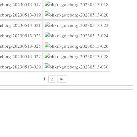
1
2
►