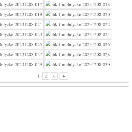
1
2
6
►