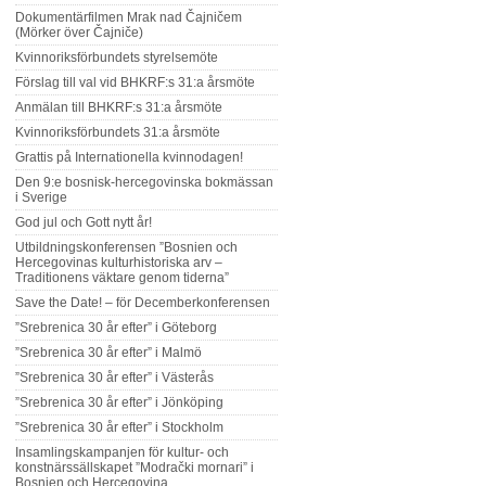
Dokumentärfilmen Mrak nad Čajničem
(Mörker över Čajniče)
Kvinnoriksförbundets styrelsemöte
Förslag till val vid BHKRF:s 31:a årsmöte
Anmälan till BHKRF:s 31:a årsmöte
Kvinnoriksförbundets 31:a årsmöte
Grattis på Internationella kvinnodagen!
Den 9:e bosnisk-hercegovinska bokmässan
i Sverige
God jul och Gott nytt år!
Utbildningskonferensen ”Bosnien och
Hercegovinas kulturhistoriska arv –
Traditionens väktare genom tiderna”
Save the Date! – för Decemberkonferensen
”Srebrenica 30 år efter” i Göteborg
”Srebrenica 30 år efter” i Malmö
”Srebrenica 30 år efter” i Västerås
”Srebrenica 30 år efter” i Jönköping
”Srebrenica 30 år efter” i Stockholm
Insamlingskampanjen för kultur- och
konstnärssällskapet ”Modrački mornari” i
Bosnien och Hercegovina