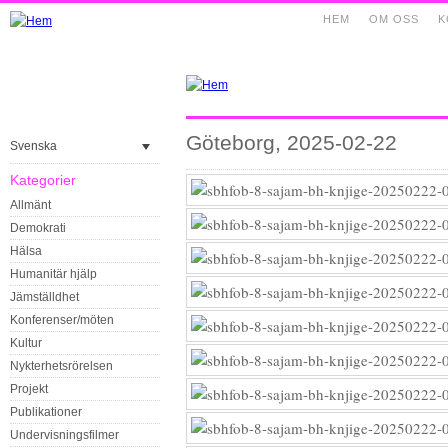
HEM
OM OSS
K
Göteborg, 2025-02-22
Svenska
Kategorier
Allmänt
Demokrati
Hälsa
Humanitär hjälp
Jämställdhet
Konferenser/möten
Kultur
Nykterhetsrörelsen
Projekt
Publikationer
Undervisningsfilmer