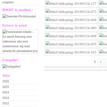
Ungdom
BHKRF är medlem i
Kvinnor är poesi
Fotogalleri
1
2
Arkiv
2026
2025
2024
2023
2022