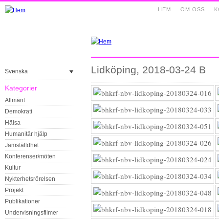
HEM
OM OSS
K
Lidköping, 2018-03-24 B
Svenska
Kategorier
Allmänt
Demokrati
Hälsa
Humanitär hjälp
Jämställdhet
Konferenser/möten
Kultur
Nykterhetsrörelsen
Projekt
Publikationer
Undervisningsfilmer