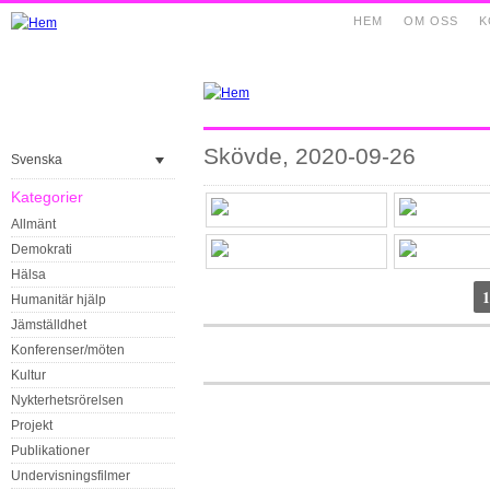
HEM
OM OSS
K
Skövde, 2020-09-26
Svenska
Kategorier
Allmänt
Demokrati
Hälsa
1
Humanitär hjälp
Jämställdhet
Konferenser/möten
Kultur
Nykterhetsrörelsen
Projekt
Publikationer
Undervisningsfilmer