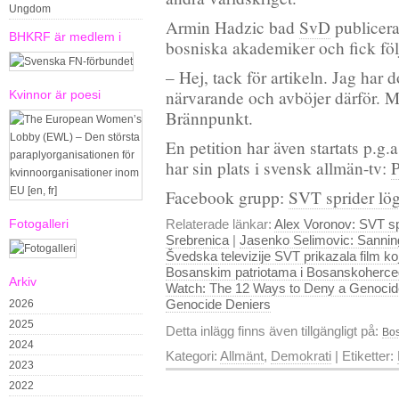
Ungdom
Armin Hadzic bad
SvD
publicera
BHKRF är medlem i
bosniska akademiker och fick föl
– Hej, tack för artikeln. Jag har 
närvarande och avböjer därför. 
Kvinnor är poesi
Brännpunkt.
En petition har även startats p.g.
har sin plats i svensk allmän-tv:
P
Facebook grupp:
SVT sprider lö
Fotogalleri
Relaterade länkar:
Alex Voronov: SVT sp
Srebrenica
|
Jasenko Selimovic: Sanni
Švedska televizije SVT prikazala film ko
Bosanskim patriotama i Bosanskoherce
Arkiv
Watch: The 12 Ways to Deny a Genocid
Genocide Deniers
2026
2025
Detta inlägg finns även tillgängligt på:
Bos
2024
Kategori:
Allmänt
,
Demokrati
| Etiketter:
2023
2022