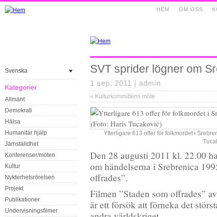
HEM
OM OSS
K
SVT sprider lögner om S
Svenska
1 sep, 2011 |
admin
Kategorier
«
Kulturkommitténs möte
Allmänt
Demokrati
Hälsa
Humanitär hjälp
Ytterligare 613 offer för folkmordet i Srebr
Tucak
Jämställdhet
Den 28 augusti 2011 kl. 22.00 h
Konferenser/möten
om händelserna i Srebrenica 19
Kultur
offrades”.
Nykterhetsrörelsen
Projekt
Filmen ”Staden som offrades” a
Publikationer
är ett försök att förneka det stör
Undervisningsfilmer
andra världskriget.