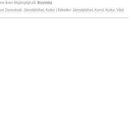
nns även tillgängligt på:
Bosniska
änt
,
Demokrati
,
Jämställdhet
,
Kultur
| Etiketter:
Jämställdhet
,
Konst
,
Kultur
,
Våld