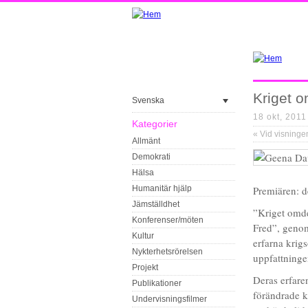
Kriget o
Svenska
18 okt, 2011
Kategorier
«
Vid visningen av filmen ”The Wh
Allmänt
Demokrati
Hälsa
Humanitär hjälp
Premiären: 
Jämställdhet
”Kriget omde
Konferenser/möten
Fred”, genom
Kultur
erfarna krig
Nykterhetsrörelsen
uppfattninge
Projekt
Deras erfare
Publikationer
förändrade k
Undervisningsfilmer