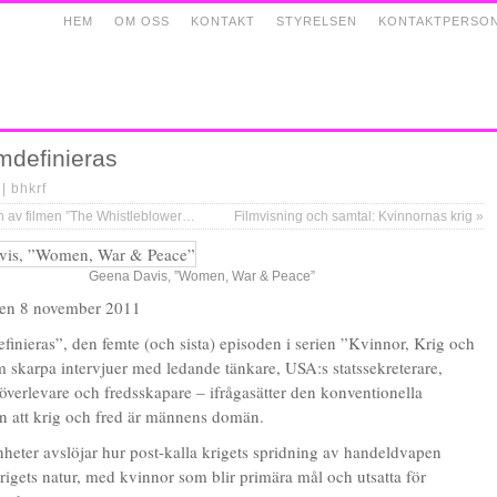
HEM
OM OSS
KONTAKT
STYRELSEN
KONTAKTPERSO
mdefinieras
 |
bhkrf
istleblower” bekräftade Ban Ki-moon nolltolerans mot sexuella övergrepp
Filmvisning och samtal: Kvinnornas krig
»
Geena Davis, ”Women, War & Peace”
den 8 november 2011
finieras”, den femte (och sista) episoden i serien ”Kvinnor, Krig och
 skarpa intervjuer med ledande tänkare, USA:s statssekreterare,
söverlevare och fredsskapare – ifrågasätter den konventionella
n att krig och fred är männens domän.
nheter avslöjar hur post-kalla krigets spridning av handeldvapen
rigets natur, med kvinnor som blir primära mål och utsatta för