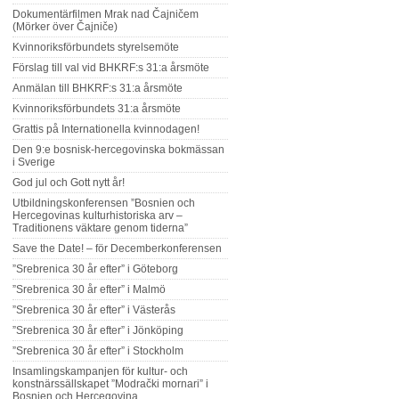
Dokumentärfilmen Mrak nad Čajničem
(Mörker över Čajniče)
Kvinnoriksförbundets styrelsemöte
Förslag till val vid BHKRF:s 31:a årsmöte
Anmälan till BHKRF:s 31:a årsmöte
Kvinnoriksförbundets 31:a årsmöte
Grattis på Internationella kvinnodagen!
Den 9:e bosnisk-hercegovinska bokmässan
i Sverige
God jul och Gott nytt år!
Utbildningskonferensen ”Bosnien och
Hercegovinas kulturhistoriska arv –
Traditionens väktare genom tiderna”
Save the Date! – för Decemberkonferensen
”Srebrenica 30 år efter” i Göteborg
”Srebrenica 30 år efter” i Malmö
”Srebrenica 30 år efter” i Västerås
”Srebrenica 30 år efter” i Jönköping
”Srebrenica 30 år efter” i Stockholm
Insamlingskampanjen för kultur- och
konstnärssällskapet ”Modrački mornari” i
Bosnien och Hercegovina