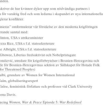
anden.
skriver de hur kvinnor dyker upp som nödvändiga partners i
 för varaktig fred och som ledarna i skapandet av nya internationella
lerar konflikter.
nieras” omformulerar vår förståelse av den moderna krigföringen
rande samtal med:
linton, USA:s utrikesminister
zza Rice, USA:s f.d. statssekreterare
 Albright, USA:s f.d. statssekreterare
bowee, Liberias fredsaktivist och Nobelpristagare
emišević, utredare för krigsförbrytelser i Bosnien-Hercegovina och
de för Bosnien-Hercegovinas sektion av Sällskapet för Hotade Folk
 for Threatened Peoples
)
albi, grundare av Women for Women International
aím, globaliseringsexpert
nloe, feministisk författare och professor vid Clark University
eena Davis.
ducing
Women, War & Peace
Episode 5:
War Redefined