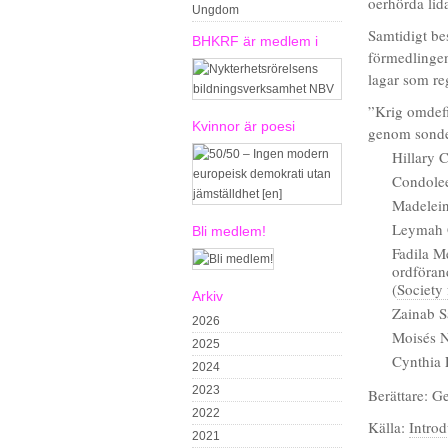
oerhörda lid
Ungdom
Samtidigt be
BHKRF är medlem i
förmedlingen
lagar som reg
”Krig omdefi
Kvinnor är poesi
genom sonde
Hillary C
Condolee
Madeleine
Leymah G
Bli medlem!
Fadila M
ordföran
(
Society
Arkiv
Zainab S
2026
Moisés N
2025
Cynthia E
2024
2023
Berättare: G
2022
Källa:
Intro
2021