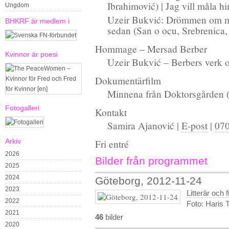
Ibrahimović) | Jag vill måla h
Ungdom
Uzeir Bukvić: Drömmen om min
BHKRF är medlem i
sedan (San o ocu, Srebrenica,
Hommage – Mersad Berber
Kvinnor är poesi
Uzeir Bukvić – Berbers verk 
Dokumentärfilm
Minnena från Doktorsgården 
Fotogalleri
Kontakt
Samira Ajanović |
E-post
|
070
Arkiv
Fri entré
2026
Bilder från programmet
2025
2024
Göteborg, 2012-11-24
2023
Litterär och f
2022
Foto: Haris 
2021
46
bilder
2020