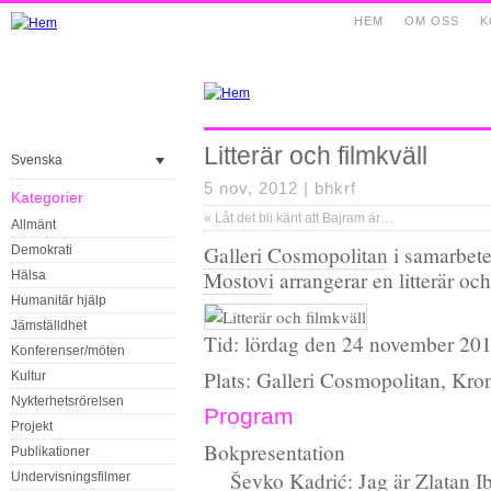
HEM
OM OSS
K
Litterär och filmkväll
Svenska
5 nov, 2012 |
bhkrf
Kategorier
«
Låt det bli känt att Bajram är…
Allmänt
Galleri Cosmopolitan
i samarbet
Demokrati
Mostovi
arrangerar en litterär och
Hälsa
Humanitär hjälp
Jämställdhet
Tid: lördag den 24 november 201
Konferenser/möten
Plats: Galleri Cosmopolitan, Kr
Kultur
Nykterhetsrörelsen
Program
Projekt
Bokpresentation
Publikationer
Ševko Kadrić: Jag är Zlatan I
Undervisningsfilmer