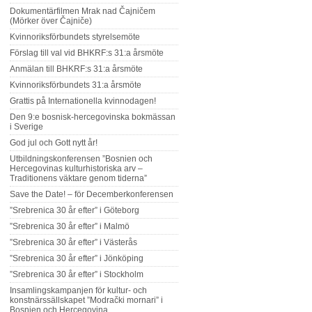
Dokumentärfilmen Mrak nad Čajničem
(Mörker över Čajniče)
Kvinnoriksförbundets styrelsemöte
Förslag till val vid BHKRF:s 31:a årsmöte
Anmälan till BHKRF:s 31:a årsmöte
Kvinnoriksförbundets 31:a årsmöte
Grattis på Internationella kvinnodagen!
Den 9:e bosnisk-hercegovinska bokmässan
i Sverige
God jul och Gott nytt år!
Utbildningskonferensen ”Bosnien och
Hercegovinas kulturhistoriska arv –
Traditionens väktare genom tiderna”
Save the Date! – för Decemberkonferensen
”Srebrenica 30 år efter” i Göteborg
”Srebrenica 30 år efter” i Malmö
”Srebrenica 30 år efter” i Västerås
”Srebrenica 30 år efter” i Jönköping
”Srebrenica 30 år efter” i Stockholm
Insamlingskampanjen för kultur- och
konstnärssällskapet ”Modrački mornari” i
Bosnien och Hercegovina