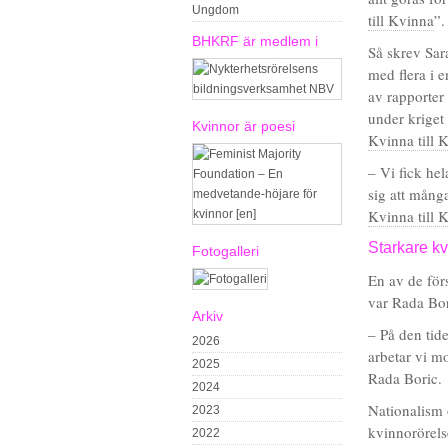
Ungdom
till Kvinna
”.
BHKRF är medlem i
Så skrev Sar
med flera i e
av rapporter
under kriget
Kvinnor är poesi
Kvinna till 
– Vi fick hel
sig att många
Kvinna till 
Starkare kv
Fotogalleri
En av de för
var Rada Bor
Arkiv
– På den tide
2026
arbetar vi m
2025
Rada Boric.
2024
Nationalism 
2023
kvinnorörels
2022