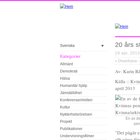
20 års st
Svenska
19 apr, 2013
Kategorier
«
Divanhana – 
Allmänt
Av: Karin Rå
Demokrati
Hälsa
Källa ::
Kvin
Humanitär hjälp
april 2013
Jämställdhet
Konferenser/möten
Kultur
Nykterhetsrörelsen
En av de
Projekt
pen
Publikationer
”Det pågår e
Undervisningsfilmer
allt göras fö