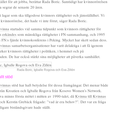
tället för att jobba, berättar Rada Boric. Samtidigt har kvinnorörelsen
 segrar de senaste 20 åren.
i lagar som ska tillgodose kvinnors rättigheter och jämställdhet. Vi
 kvinnorörelse, det hade vi inte förut, säger Rada Boric.
Kvinna
startades vid samma tidpunkt som kvinnors rättigheter för
en
erkändes
som mänskliga rättigheter i FN-sammanhang, och 1995
FN:s fjärde kvinnokonferens i Peking. Mycket har skett sedan dess.
Kvinnas
samarbetsorganisationer har varit delaktiga i att få igenom
rker kvinnors rättigheter i politiken, i hemmet och på
den. De har också stärkt sina möjligheter att påverka samhället.
Rada Boric, Igballe Rogova och Eva Zillén
llt stöd
Kvinnas
stöd har haft betydelse för dessa framgångar. Det menar både
från Kroatien och Igballe Rogova från Kosovo Women’s Network.
va minns första mötet i mitten av 1990-talet, då
Kvinna till Kvinnas
ch Kerstin Grebäck frågade: ”vad är era behov?”. Det var en fråga
igare biståndsgivare hade ställt.