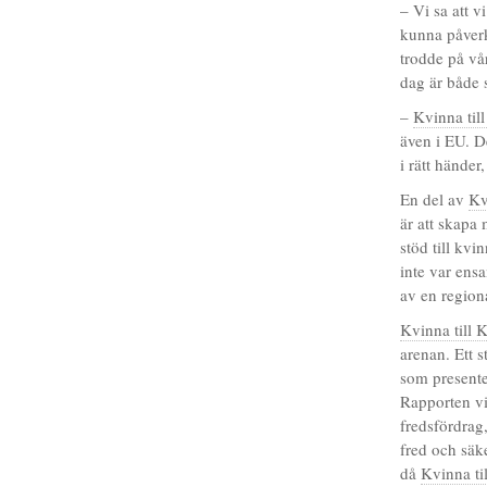
– Vi sa att v
kunna påverk
trodde på vår
dag är både s
–
Kvinna til
även i EU. De
i rätt händer
En del av
Kv
är att skapa
stöd till kv
inte var ens
av en region
Kvinna till 
arenan. Ett 
som presente
Rapporten vi
fredsfördrag
fred och säk
då
Kvinna ti