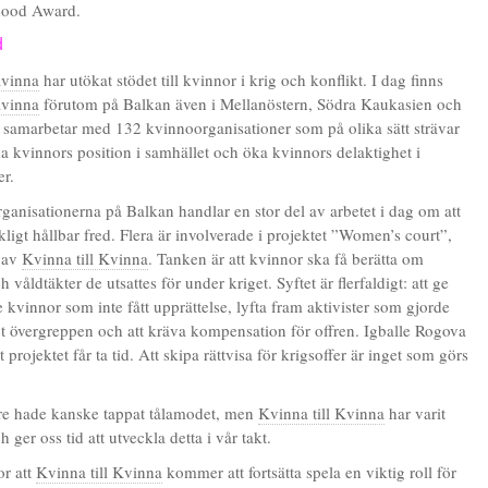
ihood Award.
d
Kvinna
har utökat stödet till kvinnor i krig och konflikt. I dag finns
Kvinna
förutom på Balkan även i Mellanöstern, Södra Kaukasien och
 samarbetar med 132 kvinnoorganisationer som på olika sätt strävar
rka kvinnors position i samhället och öka kvinnors delaktighet i
er.
ganisationerna på Balkan handlar en stor del av arbetet i dag om att
ligt hållbar fred. Flera är involverade i projektet ”Women’s court”,
 av
Kvinna till Kvinna
. Tanken är att kvinnor ska få berätta om
 våldtäkter de utsattes för under kriget. Syftet är flerfaldigt: att ge
de kvinnor som inte fått upprättelse, lyfta fram aktivister som gjorde
 övergreppen och att kräva kompensation för offren. Igballe Rogova
t projektet får ta tid. Att skipa rättvisa för krigsoffer är inget som görs
re hade kanske tappat tålamodet, men
Kvinna till Kvinna
har varit
 ger oss tid att utveckla detta i vår takt.
or att
Kvinna till Kvinna
kommer att fortsätta spela en viktig roll för