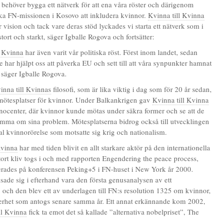
i behöver bygga ett nätverk för att ena våra röster och därigenom
a FN-missionen i Kosovo att inkludera kvinnor.
Kvinna till Kvinna
 vision och tack vare deras stöd lyckades vi starta ett nätverk som i
tort och starkt, säger Igballe Rogova och fortsätter:
l Kvinna
har även varit vår politiska röst. Först inom landet, sedan
 har hjälpt oss att påverka EU och sett till att våra synpunkter hamnat
, säger Igballe Rogova.
inna till Kvinnas
filosofi, som är lika viktig i dag som för 20 år sedan,
 mötesplatser för kvinnor. Under Balkankrigen gav
Kvinna till Kvinna
innocenter, där kvinnor kunde mötas under säkra former och se att de
amma om sina problem. Mötesplatserna bidrog också till utvecklingen
al kvinnorörelse som motsatte sig krig och nationalism.
Kvinna
har med tiden blivit en allt starkare aktör på den internationella
stort kliv togs i och med rapporten Engendering the peace process,
rades på konferensen Peking+5 i FN-huset i New York år 2000.
sade sig i efterhand vara den första genusanalysen av ett
, och den blev ett av underlagen till FN:s resolution 1325 om kvinnor,
erhet som antogs senare samma år. Ett annat erkännande kom 2002,
ll Kvinna
fick ta emot det så kallade ”alternativa nobelpriset”, The