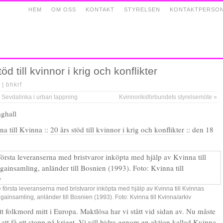
HEM
OM OSS
KONTAKT
STYRELSEN
KONTAKTPERSO
öd till kvinnor i krig och konflikter
 |
bhkrf
Sevdalinka i urban tappning
Kvinnoriksförbundets styrelsemöte
»
ghall
na till Kvinna
::
20 års stöd till kvinnor i krig och konflikter
:: den 18
 första leveranserna med bristvaror inköpta med hjälp av Kvinna till Kvinnas
gainsamling, anländer till Bosnien (1993). Foto: Kvinna till Kvinna/arkiv
tt folkmord mitt i Europa. Maktlösa har vi stått vid sidan av. Nu måste
r att få ett stopp på kriget. Vi vill bidra genom en aktion kallad
Kvinna