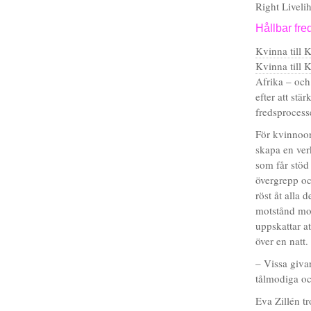
Right Livel
Hållbar fre
Kvinna till 
Kvinna till 
Afrika – och
efter att stä
fredsprocess
För kvinnoor
skapa en verk
som får stöd
övergrepp och
röst åt alla 
motstånd mot
uppskattar at
över en natt.
– Vissa giva
tålmodiga och
Eva Zillén tr