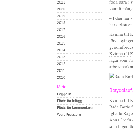
föda barn i s
2021
vunnit många
2020
2019
– I dag har v
2018
har också en
2017
Kvinna till 
2016
första gång
2015
genomfördes 
2014
Kvinna till 
2013
lagar som stä
2012
arbetsmarkna
2011
2010
Meta
Betydelsefu
Logga in
Kvinna till 
Flöde för inlägg
Rada Boric 
Flöde för kommentarer
Igballe Rogo
WordPress.org
Anna Lidén o
som ingen tid