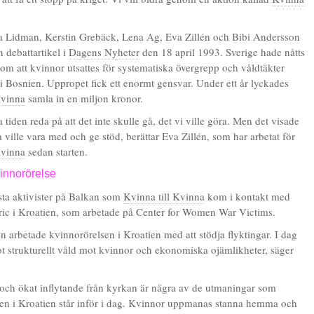
a Lidman, Kerstin Grebäck, Lena Ag, Eva Zillén och Bibi Andersson
n debattartikel i
Dagens Nyheter
den 18 april 1993. Sverige hade nåtts
 om att kvinnor utsattes för systematiska övergrepp och våldtäkter
 i Bosnien. Uppropet fick ett enormt gensvar. Under ett år lyckades
Kvinna
samla in en miljon kronor.
a tiden reda på att det inte skulle gå, det vi ville göra. Men det visade
 ville vara med och ge stöd, berättar Eva Zillén, som har arbetat för
Kvinna
sedan starten.
innorörelse
sta aktivister på Balkan som
Kvinna till Kvinna
kom i kontakt med
ic i Kroatien, som arbetade på Center for Women War Victims.
n arbetade kvinnorörelsen i Kroatien med att stödja flyktingar. I dag
ot strukturellt våld mot kvinnor och ekonomiska ojämlikheter, säger
och ökat inflytande från kyrkan är några av de utmaningar som
en i Kroatien står inför i dag. Kvinnor uppmanas stanna hemma och