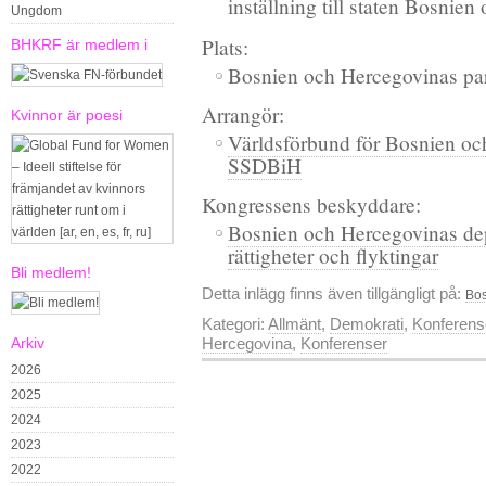
inställning till staten Bosnie
Ungdom
Plats:
BHKRF är medlem i
Bosnien och Hercegovinas par
Arrangör:
Kvinnor är poesi
Världsförbund för Bosnien oc
SSDBiH
Kongressens beskyddare:
Bosnien och Hercegovinas de
rättigheter och flyktingar
Bli medlem!
Detta inlägg finns även tillgängligt på:
Bos
Kategori:
Allmänt
,
Demokrati
,
Konferens
Arkiv
Hercegovina
,
Konferenser
2026
2025
2024
2023
2022