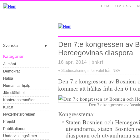
HEM
OM OSS
K
Den 7:e kongressen av B
Svenska
Hercegovinas diaspora
Kategorier
16 apr, 2014 |
bhkrf
Allmänt
«
Studiesatsning inför valet från NBV
Demokrati
Hälsa
Den 7:e kongressen av Bosnien 
Humanitär hjälp
kommer att hållas från den 6 t.o.
Jämställdhet
Konferenser/möten
Den 7:e kongressen av Bosni
Kultur
Kongresstema:
Nykterhetsrörelsen
Staten Bosnien och Hercegovi
Projekt
utvandrarna, staten Bosnien oc
Publikationer
diasporan och utvandrarna sa
Undervisningsfilmer