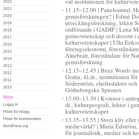
vid institutionen för kulturvet
2022
11.15–12.00 |
Panelsamtal: Hur
2021
genusforskningen?
| Edmé Dom
2020
utvecklingsforskning, lektor 
2019
ordförande i GADIP | Lena Mar
2018
genusvetenskap och docent i et
2017
kulturvetenskaper | Ulla Erikss
2016
företagsekonomi, föreståndare
2015
Alnebratt, föreståndare för Nat
2014
genusforskning
2013
12.15–12.45 |
Buzz Words in
2012
Grahn, fil.dr., institutionen fö
2011
Söderström, chefredaktör och 
2010
Götheborgske Spionen
Meta
13.00–13.30 |
Kvinnor i antr
dr., kulturgeografi, lektor i g
Logga in
kulturvetenskaper
Flöde för inlägg
13.35–13.55 |
Stora kliv elle
Flöde för kommentarer
medievärld?
| Maria Edström, f
WordPress.org
för journalistik, medier och 