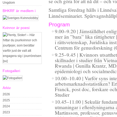
se och göra för att nå dit – och vi
Ungdom
Samtliga föredrag hålls i Linnés
BHKRF är medlem i
Linnéseminariet. Spårvagnshållp
Program
Kvinnor är poesi
9.00–9.20 |
Jämställdhet enli
mer än ”bara” lika rättigheter
|
i rättsvetenskap, Juridiska ins
Centrum för genusforskning (
9.25–9.45 |
Kvinnors utsatthet
skillnader i studier från Viet
Rwanda
| Gunilla Krantz, MD,
epidemiologi och socialmedici
Fotogalleri
10.00–10.40 |
Varför syns inte
arbetsmarknadsstatistiken? Er
Arkiv
Franck, post doc, forskare och 
Studier
2026
2025
10.45–11.00 |
Sekulär fundam
utmaningar i efterdyningarna
2024
Martinsson, professor, genusv
2023