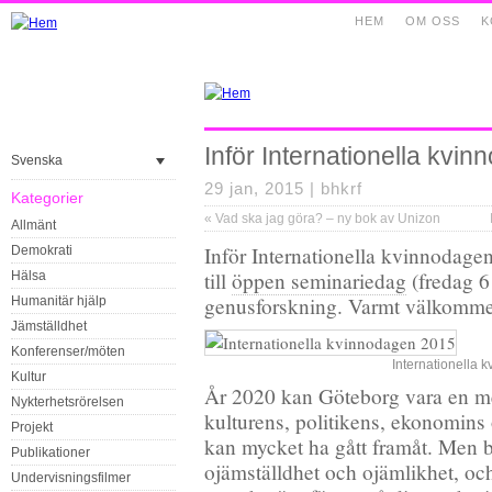
HEM
OM OSS
K
Inför Internationella kvi
Svenska
29 jan, 2015 |
bhkrf
Kategorier
«
Vad ska jag göra? – ny bok av Unizon
Allmänt
Inför Internationella kvinnodage
Demokrati
till
öppen seminariedag
(fredag 6
Hälsa
genusforskning. Varmt välkomme
Humanitär hjälp
Jämställdhet
Konferenser/möten
Internationella 
Kultur
År 2020 kan Göteborg vara en mer
Nykterhetsrörelsen
kulturens, politikens, ekonomins 
Projekt
kan mycket ha gått framåt. Men 
Publikationer
ojämställdhet och ojämlikhet, o
Undervisningsfilmer