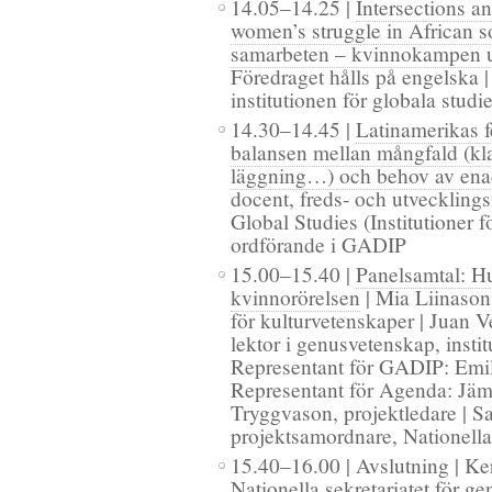
14.05–14.25 |
Intersections an
women’s struggle in African so
samarbeten – kvinnokampen ur 
Föredraget hålls på engelska |
institutionen för globala studie
14.30–14.45 |
Latinamerikas f
balansen mellan mångfald (klas
läggning…) och behov av enad
docent, freds- och utvecklings
Global Studies (Institutioner 
ordförande i GADIP
15.00–15.40 |
Panelsamtal: Hur
kvinnorörelsen
| Mia Liinason,
för kulturvetenskaper | Juan Ve
lektor i genusvetenskap, instit
Representant för GADIP: Emil
Representant för Agenda: Jäm
Tryggvason, projektledare | S
projektsamordnare, Nationella 
15.40–16.00 | Avslutning | Ker
Nationella sekretariatet för g