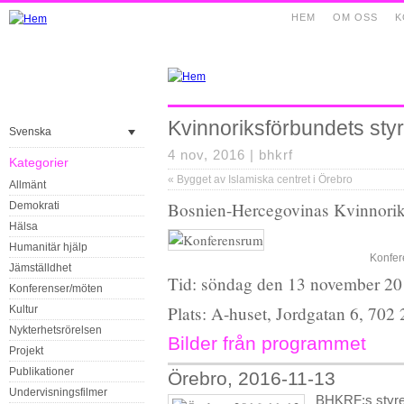
HEM
OM OSS
K
Kvinnoriksförbundets sty
Svenska
4 nov, 2016 |
bhkrf
Kategorier
«
Bygget av Islamiska centret i Örebro
Allmänt
Bosnien-Hercegovinas Kvinnorik
Demokrati
Hälsa
Humanitär hjälp
Konfer
Jämställdhet
Tid: söndag den 13 november 201
Konferenser/möten
Plats: A-huset, Jordgatan 6, 702
Kultur
Nykterhetsrörelsen
Bilder från programmet
Projekt
Publikationer
Örebro, 2016-11-13
Undervisningsfilmer
BHKRF:s styre