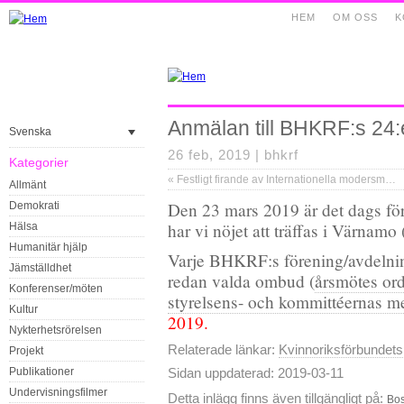
HEM
OM OSS
K
Anmälan till BHKRF:s 24
Svenska
26 feb, 2019 |
bhkrf
Kategorier
«
Festligt firande av Internationella modersmålsdagen
Allmänt
Den 23 mars 2019 är det dags fö
Demokrati
har vi nöjet att träffas i Värnamo
Hälsa
Humanitär hjälp
Varje BHKRF:s förening/avdelni
Jämställdhet
redan valda ombud (
årsmötes ord
Konferenser/möten
styrelsens- och kommittéernas 
Kultur
2019.
Nykterhetsrörelsen
Relaterade länkar:
Kvinnoriksförbundets
Projekt
Publikationer
Sidan uppdaterad: 2019-03-11
Undervisningsfilmer
Detta inlägg finns även tillgängligt på:
Bos