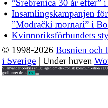
”Srebrenica 30 år efter” 
Insamlingskampanjen för 
”Modrački mornari” i Bo
Kvinnoriksförbundets st
© 1998-2026
Bosnien och 
i Sverige
| Under huven
Wor
Vi använder cookies enligt lagen om elektronisk kommunikation i EU.
godkänner detta.
Ok