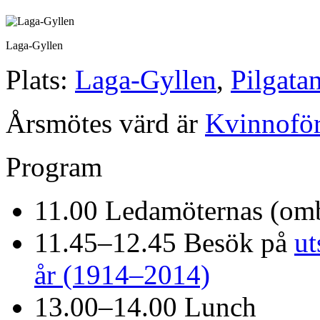
Laga-Gyllen
Plats:
Laga-Gyllen
,
Pilgata
Årsmötes värd är
Kvinnofö
Program
11.00 Ledamöternas (omb
11.45–12.45 Besök på
ut
år (1914–2014)
13.00–14.00 Lunch