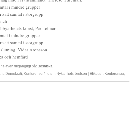
mtal i mindre grupper
tsatt samtal i storgrupp
unch
bbyarbetets konst, Per Leimar
mtal i mindre grupper
tsatt samtal i storgrupp
slutning, Vidar Aronsson
ka och hemfärd
nns även tillgängligt på:
Bosniska
änt
,
Demokrati
,
Konferenser/möten
,
Nykterhetsrörelsen
| Etiketter:
Konferenser
,