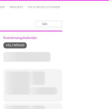
NER
PROJEKT
FN:S RESOLUTIONER
Evenemangskalender
VÄLJ MÅNAD
»