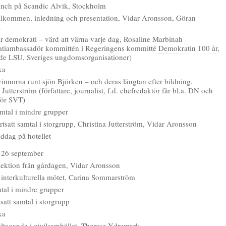
nch på Scandic Alvik, Stockholm
lkommen, inledning och presentation, Vidar Aronsson, Göran
l
r demokrati – värd att värna varje dag, Rosaline Marbinah
tiambassadör kommittén i Regeringens kommitté
Demokratin 100 år
,
de LSU, Sveriges ungdomsorganisationer)
ka
innorna runt sjön Björken – och deras längtan efter bildning,
 Jutterström (författare, journalist, f.d. chefredaktör får bl.a. DN och
för SVT)
mtal i mindre grupper
tsatt samtal i storgrupp, Christina Jutterström, Vidar Aronsson
ddag på hotellet
 26 september
lektion frän gårdagen, Vidar Aronsson
 interkulturella mötet, Carina Sommarström
tal i mindre grupper
satt samtal i storgrupp
ka
ltagande i civilsamhället, Therese Ydremark