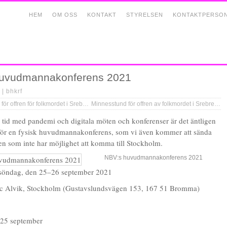
HEM
OM OSS
KONTAKT
STYRELSEN
KONTAKTPERSO
uvudmannakonferens 2021
 |
bhkrf
 offren för folkmordet i Srebrenica
Minnesstund för offren av folkmordet i Srebrenica
g tid med pandemi och digitala möten och konferenser är det äntligen
 för en fysisk huvudmannakonferens, som vi även kommer att sända
 den som inte har möjlighet att komma till Stockholm.
NBV:s huvudmannakonferens 2021
–söndag, den 25–26 september 2021
dic Alvik, Stockholm (Gustavslundsvägen 153, 167 51 Bromma)
 25 september