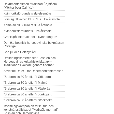
Dokumentärfilmen Mrak nad Čajničem
(Mörker över Čajniče)
Kvinnoriksförbundets styrelsemöte
Förslag till val vid BHKRF:s 31:a årsmöte
Anmälan till BHKRF:s 31:a årsmöte
Kvinnoriksförbundets 31:a årsmöte
Grattis på Internationella kvinnodagen!
Den 9:e bosnisk-hercegovinska bokmässan
i Sverige
God jul och Gott nytt år!
Utbildningskonferensen ”Bosnien och
Hercegovinas kulturhistoriska arv –
Traditionens väktare genom tiderna”
Save the Date! – för Decemberkonferensen
”Srebrenica 30 år efter” i Göteborg
”Srebrenica 30 år efter” i Malmö
”Srebrenica 30 år efter” i Västerås
”Srebrenica 30 år efter” i Jönköping
”Srebrenica 30 år efter” i Stockholm
Insamlingskampanjen för kultur- och
konstnärssällskapet ”Modrački mornari” i
Bosnien och Hercegovina