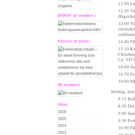
12.00 Lu
Ungdom
12.45 Vä
BHKRF är medlem i
Hägerda
14.00 Vå
(demokra
ordföran
14.40 Fi
Kvinnor är poesi
15.10 Kv
Christina
f.d. VD 
16.00 Sa
16.50 For
19.00 Mi
Bli medlem!
Söndag, den
8.15 Ref
Arkiv
8.30 Det
2026
9.00 Sam
2025
9.30 Fort
2024
10.00 Fi
2023
10.30 De