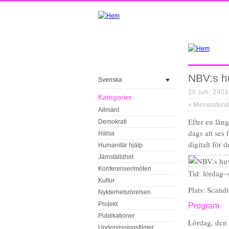
NBV:s h
Svenska
30 jun, 2021
Kategorier
«
Minnesstund för
Allmänt
Efter en lån
Demokrati
dags att ses
Hälsa
digitalt för
Humanitär hjälp
Jämställdhet
Konferenser/möten
Tid: lördag
Kultur
Plats: Scan
Nykterhetsrörelsen
Projekt
Program
Publikationer
Lördag, den
Undervisningsfilmer