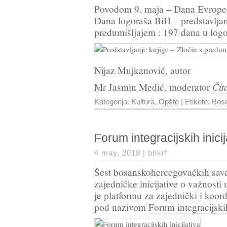
Povodom 9. maja – Dana Evrope
Dana logoraša BiH – predstavljan
predumišljajem : 197 dana u lo
Nijaz Mujkanović, autor
Čit
Mr Jasmin Medić, moderator
Kategorija:
Kultura
,
Opšte
| Etikete:
Bosn
Forum integracijskih inicij
4 may, 2018 |
bhkrf
Šest bosanskohercegovačkih save
zajedničke inicijative o važnosti
je platformu za zajednički i koordi
pod nazivom
Forum integracijskih