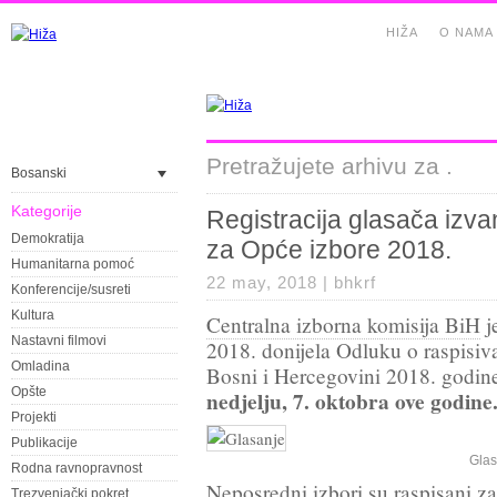
HIŽA
O NAMA
Pretražujete arhivu za .
Bosanski
Kategorije
Registracija glasača izv
Demokratija
za Opće izbore 2018.
Humanitarna pomoć
22 may, 2018 |
bhkrf
Konferencije/susreti
Kultura
Centralna izborna komisija BiH
j
Nastavni filmovi
2018. donijela Odluku o raspisiv
Omladina
Bosni i Hercegovini 2018. godin
Opšte
nedjelju, 7. oktobra ove godine
Projekti
Publikacije
Glas
Rodna ravnopravnost
Neposredni izbori su raspisani za
Trezvenjački pokret