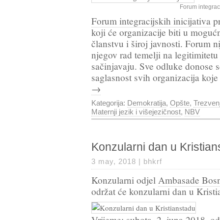
Forum integracij
Forum integracijskih inicijativa
pr
koji će organizacije biti u moguć
članstvu i široj javnosti. Forum ni
njegov rad temelji na legitimitetu
sačinjavaju. Sve odluke donose se
saglasnost svih organizacija koj
→
Kategorija:
Demokratija
,
Opšte
,
Trezvenj
Maternji jezik i višejezičnost
,
NBV
Konzularni dan u Kristian
3 may, 2018 |
bhkrf
Konzularni odjel
Ambasade Bosne
održat će konzularni dan u Kristi
Vrijeme: subota, 2. juna 2018. o