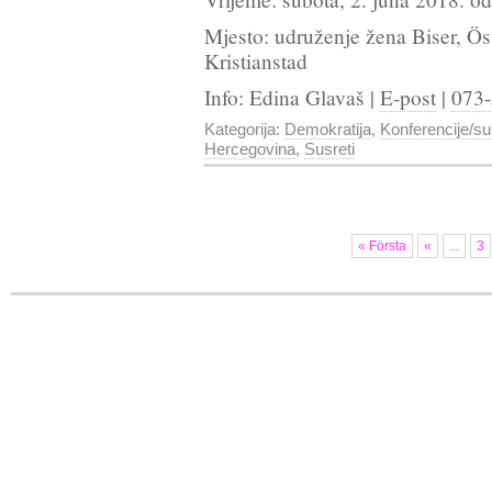
Mjesto: udruženje žena Biser, Ös
Kristianstad
Info: Edina Glavaš |
E-post
|
073-
Kategorija:
Demokratija
,
Konferencije/su
Hercegovina
,
Susreti
« Första
«
...
3