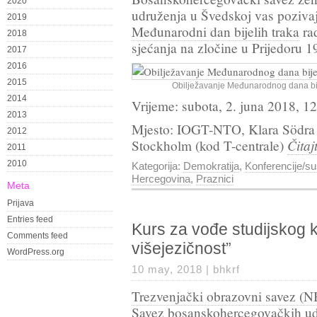
2020
udruženja u Švedskoj vas poziva
2019
Međunarodni dan bijelih traka
rad
2018
sjećanja na zločine u Prijedoru 1
2017
2016
2015
Obilježavanje Međunarodnog dana bije
2014
Vrijeme: subota, 2. juna 2018, 1
2013
Mjesto: IOGT-NTO, Klara Södra 
2012
Čitaj
Stockholm (kod T-centrale)
2011
2010
Kategorija:
Demokratija
,
Konferencije/su
Hercegovina
,
Praznici
Meta
Prijava
Entries feed
Kurs za vođe studijskog k
Comments feed
višejezičnost”
WordPress.org
10 may, 2018 |
bhkrf
Trezvenjački obrazovni savez (
Savez bosanskohercegovačkih u