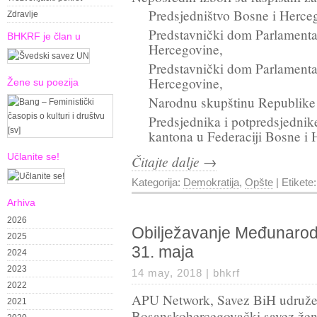
Predsjedništvo Bosne i Herce
Zdravlje
Predstavnički dom Parlamenta
BHKRF je član u
Hercegovine,
Predstavnički dom Parlamenta
Hercegovine,
Žene su poezija
Narodnu skupštinu Republike
Predsjednika i potpredsjednik
kantona u Federaciji Bosne i 
Učlanite se!
Čitajte dalje →
Kategorija:
Demokratija
,
Opšte
| Etikete
Arhiva
2026
Obilježavanje Međunarodn
2025
31. maja
2024
2023
14 may, 2018 |
bhkrf
2022
APU Network, Savez BiH udružen
2021
Bosanskohercegovački savez žena