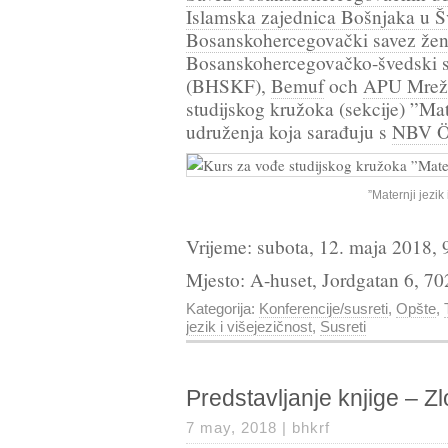
Islamska zajednica Bošnjaka u Š
Bosanskohercegovački savez že
Bosanskohercegovačko-švedski s
(BHSKF),
Bemuf
och
APU Mrež
studijskog kružoka (sekcije) ”Mate
udruženja koja sarađuju s
NBV Ö
”Maternji jezik 
Vrijeme: subota, 12. maja 2018,
Mjesto: A-huset, Jordgatan 6, 7
Kategorija:
Konferencije/susreti
,
Opšte
,
jezik i višejezičnost
,
Susreti
Predstavljanje knjige – Z
7 may, 2018 |
bhkrf