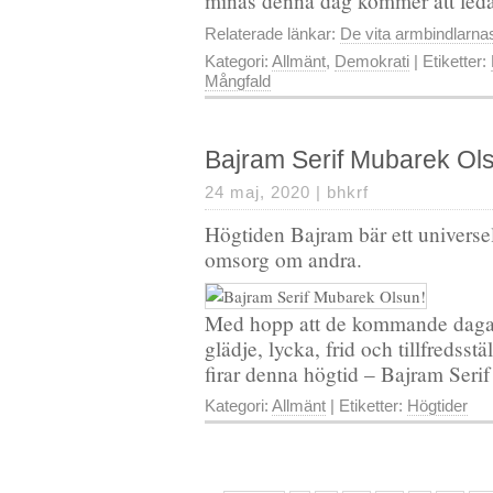
minas denna dag kommer att leda
Relaterade länkar:
De vita armbindlarna
Kategori:
Allmänt
,
Demokrati
| Etiketter:
Mångfald
Bajram Serif Mubarek Ol
24 maj, 2020 |
bhkrf
Högtiden Bajram bär ett universel
omsorg om andra.
Med hopp att de kommande dagar
glädje, lycka, frid och tillfredsst
firar denna högtid – Bajram Seri
Kategori:
Allmänt
| Etiketter:
Högtider