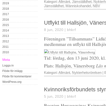
Kategori:
Allmänt
,
Jämställdhet
,
Nykterh
2019
Jämställdhet
,
Människohandel
,
NBV
2018
2017
2016
Utflykt till Hallsjön, Väne
2015
8 jun, 2020 |
bhkrf
2014
2013
Föreningen ”Tillsammans” Lidköp
2012
medlemmar en utflykt till Hallsj
2011
2010
Tid: lördag, den 13 juni 2020, kl
Meta
Läs 
Plats:
Hallsjön, Vänersborg
Logga in
Flöde för inlägg
Kategori:
Allmänt
,
Nykterhetsrörelsen
| E
Flöde för kommentarer
WordPress.org
Kvinnoriksförbundets sty
5 jun, 2020 |
bhkrf
Bosnien-Hercegovinas Kvinnorik