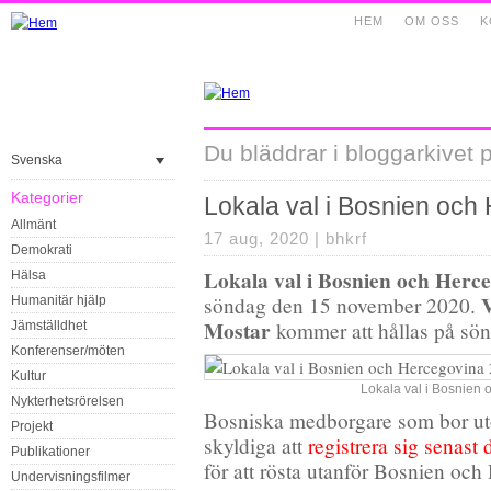
HEM
OM OSS
K
Du bläddrar i bloggarkivet 
Svenska
Kategorier
Lokala val i Bosnien och
Allmänt
17 aug, 2020 |
bhkrf
Demokrati
Lokala val i Bosnien och Herc
Hälsa
V
söndag den 15 november 2020.
Humanitär hjälp
Mostar
kommer att hållas på sö
Jämställdhet
Konferenser/möten
Kultur
Lokala val i Bosnien
Nykterhetsrörelsen
Bosniska medborgare som bor utom
Projekt
skyldiga att
registrera sig senast
Publikationer
för att rösta utanför Bosnien och
Undervisningsfilmer