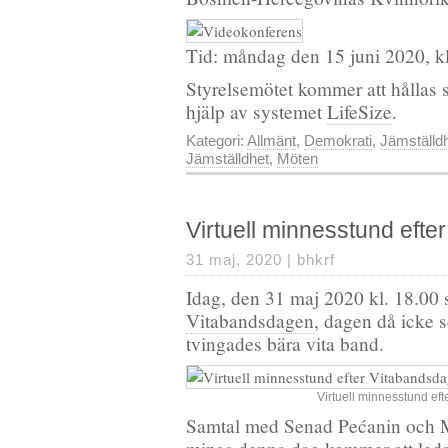
Tid: måndag den 15 juni 2020, k
Styrelsemötet kommer att hållas
hjälp av systemet
LifeSize
.
Kategori:
Allmänt
,
Demokrati
,
Jämställd
Jämställdhet
,
Möten
Virtuell minnesstund eft
31 maj, 2020 |
bhkrf
Idag, den 31 maj 2020 kl. 18.00
Vitabandsdagen
, dagen då icke s
tvingades bära vita band.
Virtuell minnesstund ef
Samtal med Senad Pećanin och Mi