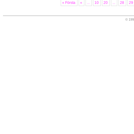
« Första
«
...
10
20
...
28
29
© 19