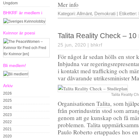
Mer info
Ungdom
BHKRF är medlem i
Kategori:
Allmänt
,
Demokrati
| Etiketter:
Kvinnor är poesi
Talita Reality Check – 10
25 jun, 2020 |
bhkrf
För något år sedan hölls en stor
Inbjudna var regeringsrepresenta
Bli medlem!
i kontakt med trafficking och mä
var dåvarande utrikesminister Ma
Arkiv
2026
Talita Reality C
2025
Organisationen
Talita
, som hjälp
2024
från porrindustrin stod som arrang
2023
genom att ge kunskap och få männ
2022
problemen.
Talita
uppmärksammad
2021
Paulo Roberto ertappades hos en
2020