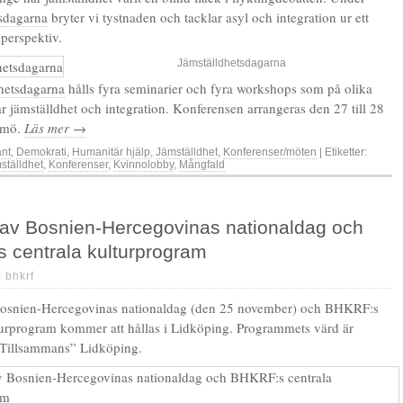
sdagarna
bryter vi tystnaden och tacklar asyl och integration ur ett
sperspektiv.
Jämställdhetsdagarna
hetsdagarna
hålls fyra seminarier och fyra workshops som på olika
ar jämställdhet och integration. Konferensen arrangeras den 27 till 28
almö.
Läs mer →
änt
,
Demokrati
,
Humanitär hjälp
,
Jämställdhet
,
Konferenser/möten
| Etiketter:
ställdhet
,
Konferenser
,
Kvinnolobby
,
Mångfald
 av Bosnien-Hercegovinas nationaldag och
 centrala kulturprogram
|
bhkrf
Bosnien-Hercegovinas nationaldag (den 25 november) och BHKRF:s
turprogram kommer att hållas i Lidköping. Programmets värd är
”Tillsammans” Lidköping.