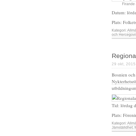
Firande
Datum: lörd
Plats: Folke
Kategori:
Allm
och Hercegov
Regional
29 okt, 2015
Bosnien och
Nykterhetsr
utbildningsm
Tid: lördag 
Plats: Före
Kategori:
Allm
Jämställdhet
,