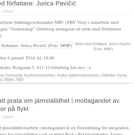
 författare: Jurica Pavičić
5 |
bhkrf
örelsens bildningsverksamhet NBV
(
NBV Väst
) i samarbete med
ngen ”Gemenskap” Göteborg arrangerar ett möte med författaren
ć.
Möte med författare: Jurica Pavičić
(Foto: MMF)
den 6 januari 2016, kl. 18.00
okaler, Postgatan 5, 411 13 Göteborg
Läs mer →
änt
,
Demokrati
,
Konferenser/möten
,
Kultur
,
Nykterhetsrörelsen
| Etiketter:
Konst
,
ld
,
Möten
,
NBV
att prata om jämställdhet i mottagandet av
r på flykt
5 |
bhkrf
kt jämställdhetsarbete i mottagandet är en förutsättning för integration.
ge har jämställdhet varit en blind fläck i flyktingdebatten. Under