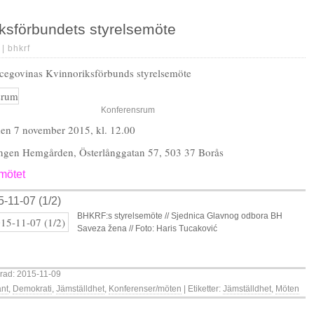
iksförbundets styrelsemöte
 |
bhkrf
cegovinas Kvinnoriksförbunds styrelsemöte
Konferensrum
den 7 november 2015, kl. 12.00
ingen Hemgården, Österlånggatan 57, 503 37 Borås
 mötet
-11-07 (1/2)
BHKRF:s styrelsemöte // Sjednica Glavnog odbora BH
Saveza žena // Foto: Haris Tucaković
rad: 2015-11-09
änt
,
Demokrati
,
Jämställdhet
,
Konferenser/möten
| Etiketter:
Jämställdhet
,
Möten