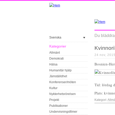
Du bläddrar
Svenska
Kategorier
Kvinnor
Allmänt
24 nov, 201
Demokrati
Bosnien-Her
Hälsa
Humanitär hjälp
Jämställdhet
Konferenser/möten
Tid: lördag 
Kultur
Plats: kvin
Nykterhetsrörelsen
Projekt
Kategori:
Allm
Publikationer
Undervisningsfilmer