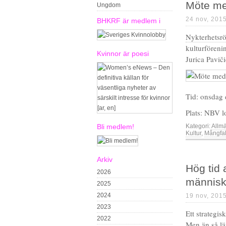
Möte med
Ungdom
24 nov, 201
BHKRF är medlem i
Nykterhetsr
kulturföreni
Kvinnor är poesi
Jurica Paviči
Tid: onsdag 
Plats: NBV l
Bli medlem!
Kategori:
Allm
Kultur
,
Mångfa
Arkiv
Hög tid 
2026
människo
2025
2024
19 nov, 201
2023
Ett strategis
2022
Men än så län