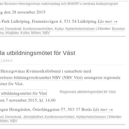
 av Bosnien-Hercegovinas nationaldag och BHKRF:s centrala kulturprogram
ag den 28 november 2015
ts Park Lidköping, Framnäsvägen 4, 531 54 Lidköping
Läs mer →
änt
,
Demokrati
,
Konferenser/möten
,
Kultur
,
Nykterhetsrörelsen
| Etiketter:
Bosnien
ina
,
Högtider
,
Kultur
,
Möten
,
NBV
a utbildningsmötet för Väst
 |
bhkrf
 Hercegovinas Kvinnoriksförbund i samarbete med
örelsens bildningsverksamhet NBV
(
NBV Väst
) arrangerar regionala
ötet för Väst.
Regionala utbildningsmötet för Väst
den 7 november 2015, kl. 14.00
ningen Hemgården, Österlånggatan 57, 503 37 Borås
Läs mer →
änt
,
Demokrati
,
Jämställdhet
,
Konferenser/möten
,
Nykterhetsrörelsen
| Etiketter:
Möten
,
NBV