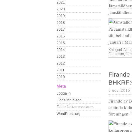
2021
Jämställdhet
2020
jämställdhet
2019
2018
På
Jämställd
2017
sätt behandl
2016
januari i M
2015
2014
Kategori:
Allm
Feminism
,
Jäm
2013
2012
2011
Firande
2010
BHKRF:s
Meta
5 nov, 2015 
Logga in
Firande av 
Flöde för inlägg
centrala kul
Flöde för kommentarer
föreningen 
WordPress.org