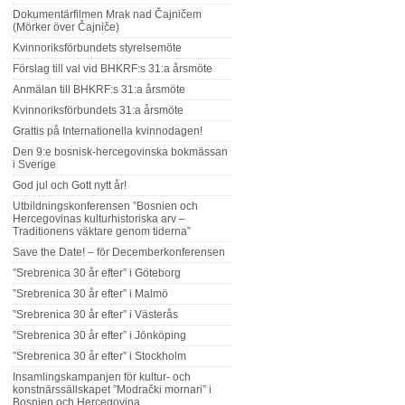
Dokumentärfilmen Mrak nad Čajničem
(Mörker över Čajniče)
Kvinnoriksförbundets styrelsemöte
Förslag till val vid BHKRF:s 31:a årsmöte
Anmälan till BHKRF:s 31:a årsmöte
Kvinnoriksförbundets 31:a årsmöte
Grattis på Internationella kvinnodagen!
Den 9:e bosnisk-hercegovinska bokmässan
i Sverige
God jul och Gott nytt år!
Utbildningskonferensen ”Bosnien och
Hercegovinas kulturhistoriska arv –
Traditionens väktare genom tiderna”
Save the Date! – för Decemberkonferensen
”Srebrenica 30 år efter” i Göteborg
”Srebrenica 30 år efter” i Malmö
”Srebrenica 30 år efter” i Västerås
”Srebrenica 30 år efter” i Jönköping
”Srebrenica 30 år efter” i Stockholm
Insamlingskampanjen för kultur- och
konstnärssällskapet ”Modrački mornari” i
Bosnien och Hercegovina