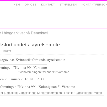
HEM
OM OSS
KONTAKT
STYRELSEN
KONTAKTPERSO
 i bloggarkivet på Demokrati.
iksförbundets styrelsemöte
5 |
bhkrf
cegovinas Kvinnoriksförbunds styrelsemöte
Kvinnoföreningen ”Kvinna 99” Värnamo
den 23 januari 2016, kl. 12.00
noföreningen ”Kvinna 99”, Kolonigatan 5, Värnamo
änt
,
Demokrati
,
Jämställdhet
,
Konferenser/möten
| Etiketter:
Jämställdhet
,
Möten