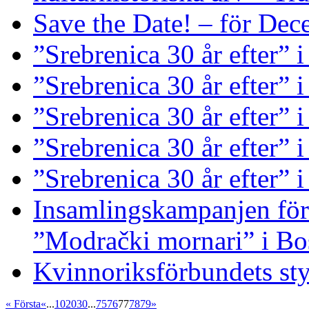
Save the Date! – för De
”Srebrenica 30 år efter” 
”Srebrenica 30 år efter”
”Srebrenica 30 år efter” i
”Srebrenica 30 år efter” 
”Srebrenica 30 år efter” 
Insamlingskampanjen för 
”Modrački mornari” i Bo
Kvinnoriksförbundets st
« Första
«
...
10
20
30
...
75
76
77
78
79
»