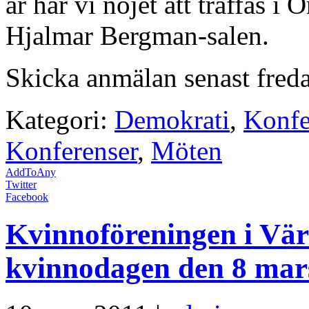
år har vi nöjet att träffas i
Hjalmar Bergman-salen.
Skicka anmälan senast fre
Kategori:
Demokrati
,
Konfe
Konferenser
,
Möten
AddToAny
Twitter
Facebook
Kvinnoföreningen i Vär
kvinnodagen den 8 mars