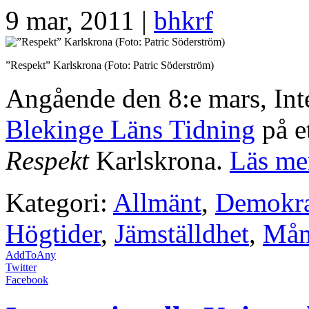
9 mar, 2011 |
bhkrf
”Respekt” Karlskrona (Foto: Patric Söderström)
Angående den 8:e mars, Int
Blekinge Läns Tidning
på e
Respekt
Karlskrona.
Läs m
Kategori:
Allmänt
,
Demokra
Högtider
,
Jämställdhet
,
Mån
AddToAny
Twitter
Facebook