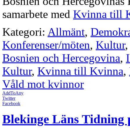
Bosnien och Hercegovinas K
samarbete med
Kvinna till
Kategori:
Allmänt
,
Demokra
Konferenser/möten
,
Kultur
Bosnien och Hercegovina
,
Kultur
,
Kvinna till Kvinna
,
Våld mot kvinnor
AddToAny
Twitter
Facebook
Blekinge Läns Tidning 