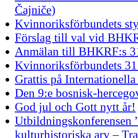
Čajniče)
Kvinnoriksförbundets st
Förslag till val vid BHK
Anmälan till BHKRF:s 3
Kvinnoriksförbundets 31
Grattis på Internationell
Den 9:e bosnisk-hercego
God jul och Gott nytt år!
Utbildningskonferensen 
kulturhistoriska arv – Tr