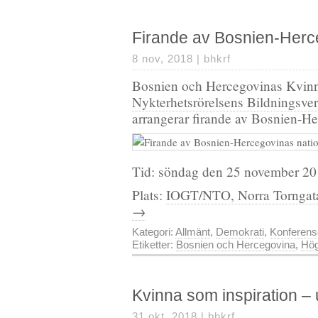
Firande av Bosnien-Herc
8 nov, 2018 |
bhkrf
Bosnien och Hercegovinas Kvinn
Nykterhetsrörelsens Bildningsv
arrangerar firande av Bosnien-He
Tid: söndag den 25 november 20
Plats:
IOGT/NTO, Norra Torngata
→
Kategori:
Allmänt
,
Demokrati
,
Konferens
Etiketter:
Bosnien och Hercegovina
,
Hög
Kvinna som inspiration – 
31 okt, 2018 |
bhkrf