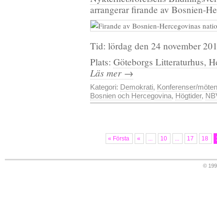
arrangerar firande av Bosnien-He
Tid: lördag den 24 november 201
Plats:
Göteborgs Litteraturhus, H
Läs mer →
Kategori:
Demokrati
,
Konferenser/möte
Bosnien och Hercegovina
,
Högtider
,
NB
« Första
«
...
10
...
17
18
© 19