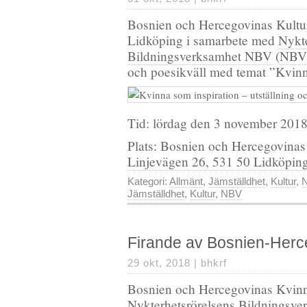
Bosnien och Hercegovinas Kultu
Lidköping i samarbete med
Nykte
Bildningsverksamhet NBV
(
NBV 
och poesikväll med temat ”Kvinn
Tid: lördag den 3 november 2018,
Plats: Bosnien och Hercegovinas
Linjevägen 26, 531 50 Lidköpin
Kategori:
Allmänt
,
Jämställdhet
,
Kultur
,
N
Jämställdhet
,
Kultur
,
NBV
Firande av Bosnien-Herc
29 okt, 2018 |
bhkrf
Bosnien och Hercegovinas Kvinn
Nykterhetsrörelsens Bildningsv