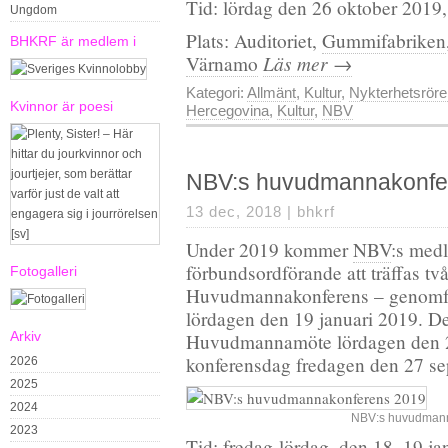
Tid: lördag den 26 oktober 2019,
Ungdom
Plats: Auditoriet,
Gummifabriken
BHKRF är medlem i
Läs mer →
Värnamo
Kategori:
Allmänt
,
Kultur
,
Nykterhetsröre
Kvinnor är poesi
Hercegovina
,
Kultur
,
NBV
NBV:s huvudmannakonfe
13 dec, 2018 |
bhkrf
Under 2019 kommer
NBV
:s med
förbundsordförande att träffas två
Fotogalleri
Huvudmannakonferens – genomför
lördagen den 19 januari 2019. Den
Arkiv
Huvudmannamöte lördagen den 2
konferensdag fredagen den 27 s
2026
2025
2024
NBV:s huvudmann
2023
Tid: fredag-lördag, den 18–19 ja