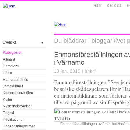
HEM
OM OSS
K
Du bläddrar i bloggarkivet 
Svenska
Kategorier
Enmansföreställningen a
Allmänt
i Värnamo
Demokrati
18 jan, 2019 |
bhkrf
Hälsa
Humanitär hjälp
Enmansföreställningen ”Sve je do
Jämställdhet
bosniske skådespelaren Emir Ha
Konferenser/möten
en matematiklärare som förlorar s
Kultur
tillvaro på grund av sin frispråkig
Nykterhetsrörelsen
Projekt
Publikationer
Enmansföreställningen av Emir Hadžihafizbe
Undervisningsfilmer