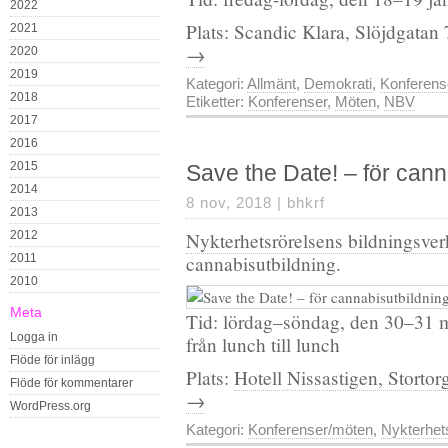
2022
Plats: Scandic Klara, Slöjdgata
2021
→
2020
2019
Kategori:
Allmänt
,
Demokrati
,
Konferens
2018
Etiketter:
Konferenser
,
Möten
,
NBV
2017
2016
2015
Save the Date! – för cann
2014
8 nov, 2018 |
bhkrf
2013
2012
Nykterhetsrörelsens bildningsv
2011
cannabisutbildning.
2010
Meta
Tid: lördag–söndag, den 30–31 m
Logga in
från lunch till lunch
Flöde för inlägg
Plats:
Hotell Nissastigen, Stortor
Flöde för kommentarer
→
WordPress.org
Kategori:
Konferenser/möten
,
Nykterhet