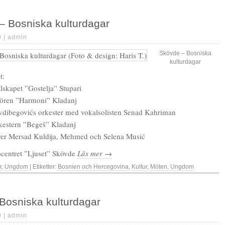
– Bosniska kulturdagar
0 |
admin
Skövde – Bosniska
kulturdagar
t:
llskapet ”Gostelja” Stupari
ören ”Harmoni” Kladanj
dibegovićs orkester med vokalsolisten Senad Kahriman
kestern ”Begeš” Kladanj
er Mersad Kuldija, Mehmed och Selena Musić
ocentret ”Ljuset” Skövde
Läs mer →
r
,
Ungdom
| Etiketter:
Bosnien och Hercegovina
,
Kultur
,
Möten
,
Ungdom
Bosniska kulturdagar
0 |
admin