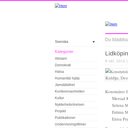
Du bläddrar
Svenska
Kategorier
Lidköpin
Allmänt
8 okt, 2010 
Demokrati
Hälsa
Humanitär hjälp
Jämställdhet
Konstnärer 
Konferenser/möten
Mersad K
Kultur
Selena M
Nykterhetsrörelsen
Projekt
Fatima M
Publikationer
Enisa Po
Undervisningsfilmer