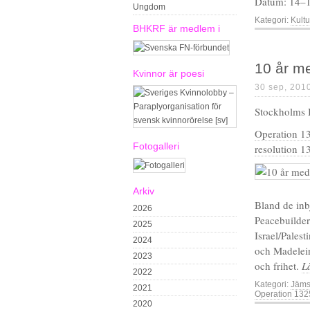
Datum: 14–
Ungdom
Kategori:
Kultu
BHKRF är medlem i
10 år m
Kvinnor är poesi
30 sep, 201
Stockholms I
Operation 1
Fotogalleri
resolution 1
Arkiv
Bland de in
2026
Peacebuilder
2025
Israel/Pales
2024
och Madelein
2023
och frihet.
L
2022
Kategori:
Jäms
2021
Operation 132
2020