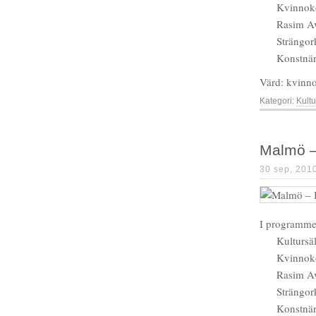
Kvinnok
Rasim Av
Strängor
Konstnär
Värd: kvinno
Kategori:
Kultu
Malmö –
30 sep, 201
I programme
Kultursä
Kvinnok
Rasim Av
Strängor
Konstnär