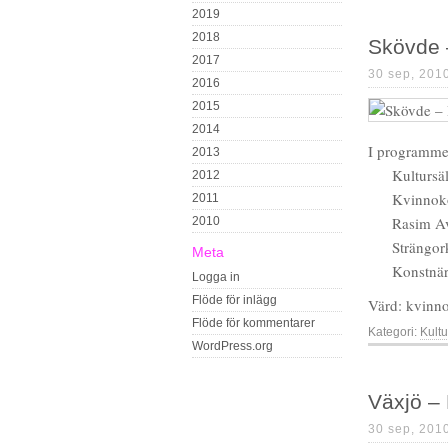
2019
2018
Skövde 
2017
30 sep, 201
2016
2015
2014
I programme
2013
Kultursä
2012
Kvinnok
2011
Rasim Av
2010
Strängor
Meta
Konstnär
Logga in
Flöde för inlägg
Värd: kvinn
Flöde för kommentarer
Kategori:
Kultu
WordPress.org
Växjö – 
30 sep, 201