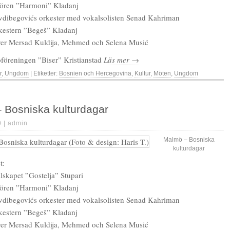
ören ”Harmoni” Kladanj
dibegovićs orkester med vokalsolisten Senad Kahriman
kestern ”Begeš” Kladanj
er Mersad Kuldija, Mehmed och Selena Musić
föreningen ”Biser” Kristianstad
Läs mer →
r
,
Ungdom
| Etiketter:
Bosnien och Hercegovina
,
Kultur
,
Möten
,
Ungdom
 Bosniska kulturdagar
0 |
admin
Malmö – Bosniska
kulturdagar
t:
llskapet ”Gostelja” Stupari
ören ”Harmoni” Kladanj
dibegovićs orkester med vokalsolisten Senad Kahriman
kestern ”Begeš” Kladanj
er Mersad Kuldija, Mehmed och Selena Musić