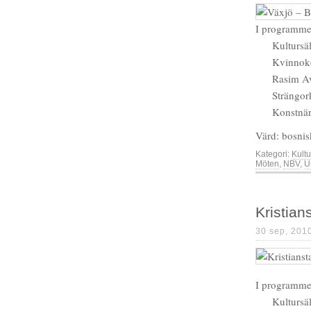
I programme
Kultursä
Kvinnok
Rasim Av
Strängor
Konstnär
Värd: bosnis
Kategori:
Kultu
Möten
,
NBV
,
U
Kristian
30 sep, 201
I programme
Kultursä