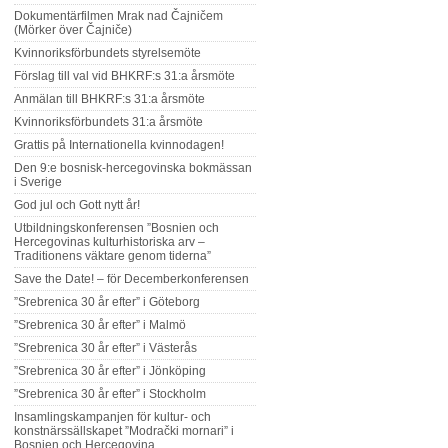
Dokumentärfilmen Mrak nad Čajničem
(Mörker över Čajniče)
Kvinnoriksförbundets styrelsemöte
Förslag till val vid BHKRF:s 31:a årsmöte
Anmälan till BHKRF:s 31:a årsmöte
Kvinnoriksförbundets 31:a årsmöte
Grattis på Internationella kvinnodagen!
Den 9:e bosnisk-hercegovinska bokmässan
i Sverige
God jul och Gott nytt år!
Utbildningskonferensen ”Bosnien och
Hercegovinas kulturhistoriska arv –
Traditionens väktare genom tiderna”
Save the Date! – för Decemberkonferensen
”Srebrenica 30 år efter” i Göteborg
”Srebrenica 30 år efter” i Malmö
”Srebrenica 30 år efter” i Västerås
”Srebrenica 30 år efter” i Jönköping
”Srebrenica 30 år efter” i Stockholm
Insamlingskampanjen för kultur- och
konstnärssällskapet ”Modrački mornari” i
Bosnien och Hercegovina