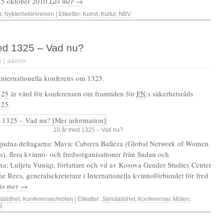
15 oktober 2010
Läs mer →
r
,
Nykterhetsrörelsen
| Etiketter:
Konst
,
Kultur
,
NBV
ed 1325 – Vad nu?
0 |
admin
nternationella konferens om 1325.
325
är värd för konferensen om framtiden för
FN
:s säkerhetsråds
325
.
10 år med 1325 – Vad nu?
bjudna deltagarna: Mavic Cabrera Balleza (Global Network of Women
s), flera kvinno- och fredsorganisationer från Sudan och
tina; Luljeta Vuniqi, författare och vd av Kosova Gender Studies Center
e Rees, generalsekreterare i Internationella kvinnoförbundet för fred
äs mer →
tälldhet
,
Konferenser/möten
| Etiketter:
Jämställdhet
,
Konferenser
,
Möten
,
5