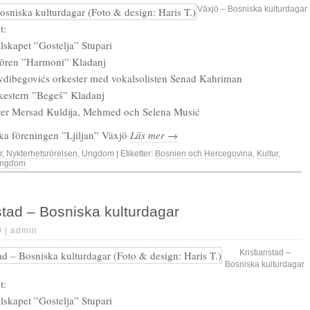
Växjö – Bosniska kulturdagar
t:
llskapet ”Gostelja” Stupari
ören ”Harmoni” Kladanj
dibegovićs orkester med vokalsolisten Senad Kahriman
kestern ”Begeš” Kladanj
er Mersad Kuldija, Mehmed och Selena Musić
ka föreningen ”Ljiljan” Växjö
Läs mer →
r
,
Nykterhetsrörelsen
,
Ungdom
| Etiketter:
Bosnien och Hercegovina
,
Kultur
,
ngdom
stad – Bosniska kulturdagar
0 |
admin
Kristianstad –
Bosniska kulturdagar
t:
llskapet ”Gostelja” Stupari