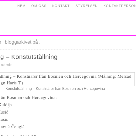
HEM
OM OSS
KONTAKT
STYRELSEN
KONTAKTPERSO
 i bloggarkivet på .
g – Konstutställning
|
admin
Konstutställning – Konstnärer från Bosnien och Hercegovina
från Bosnien och Hercegovina:
uldija
usić
usić
pović-Čengić