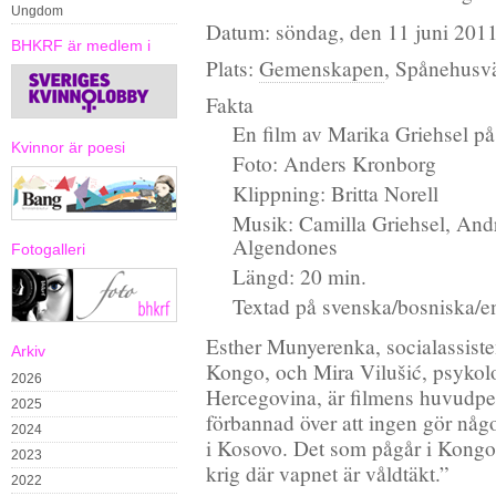
Ungdom
Datum: söndag, den 11 juni 201
BHKRF är medlem i
Plats:
Gemenskapen
, Spånehusv
Fakta
En film av Marika Griehsel p
Kvinnor är poesi
Foto: Anders Kronborg
Klippning: Britta Norell
Musik: Camilla Griehsel, And
Algendones
Fotogalleri
Längd: 20 min.
Textad på svenska/bosniska/e
Esther Munyerenka, socialassiste
Arkiv
Kongo, och Mira Vilušić, psykolo
2026
Hercegovina, är filmens huvudper
2025
förbannad över att ingen gör någo
2024
i Kosovo. Det som pågår i Kongo 
2023
krig där vapnet är våldtäkt.”
2022