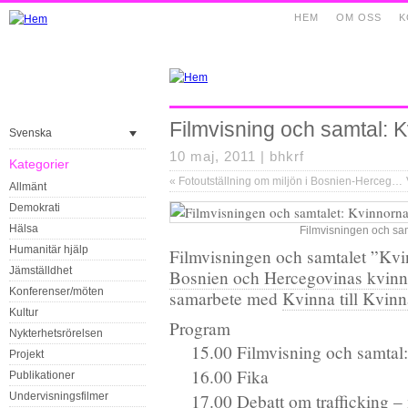
HEM
OM OSS
K
Filmvisning och samtal: K
Svenska
10 maj, 2011 |
bhkrf
Kategorier
«
Fotoutställning om miljön i Bosnien-Hercegovina och Dubioza kolektiv
Allmänt
Demokrati
Hälsa
Filmvisningen och sam
Humanitär hjälp
Filmvisningen och samtalet ”Kvi
Jämställdhet
Bosnien och Hercegovinas kvin
Konferenser/möten
samarbete med
Kvinna till Kvinn
Kultur
Program
Nykterhetsrörelsen
15.00 Filmvisning och samtal
Projekt
16.00 Fika
Publikationer
Undervisningsfilmer
17.00 Debatt om trafficking 