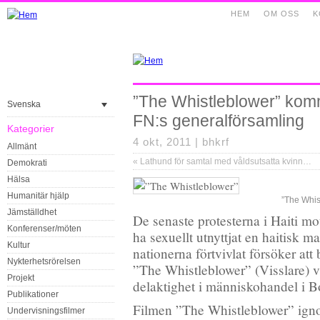
HEM
OM OSS
K
”The Whistleblower” komm
Svenska
FN:s generalförsamling
Kategorier
4 okt, 2011 |
bhkrf
Allmänt
«
Lathund för samtal med våldsutsatta kvinnor utan permanent uppehållstillstånd
Demokrati
Hälsa
Humanitär hjälp
”The Whis
Jämställdhet
De senaste protesterna i Haiti m
Konferenser/möten
ha sexuellt utnyttjat en haitisk ma
Kultur
nationerna förtvivlat försöker att
Nykterhetsrörelsen
”The Whistleblower” (Visslare) v
Projekt
delaktighet i människohandel i B
Publikationer
Filmen ”The Whistleblower” ign
Undervisningsfilmer