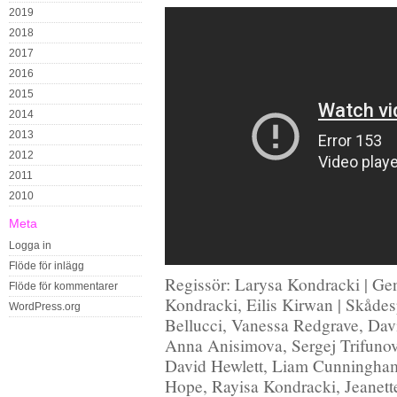
2019
2018
2017
2016
2015
2014
2013
2012
2011
2010
Meta
Logga in
Flöde för inlägg
Regissör: Larysa Kondracki | Ge
Flöde för kommentarer
Kondracki, Eilis Kirwan | Skåde
WordPress.org
Bellucci, Vanessa Redgrave, Davi
Anna Anisimova, Sergej Trifuno
David Hewlett, Liam Cunningha
Hope, Rayisa Kondracki, Jeanet