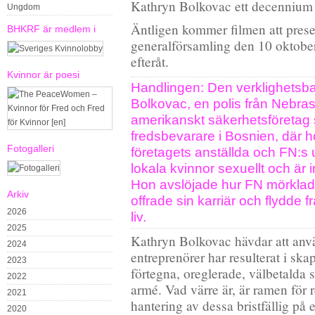
Kathryn Bolkovac ett decennium 
Ungdom
Äntligen kommer filmen att prese
BHKRF är medlem i
generalförsamling den 10 oktobe
efteråt.
Kvinnor är poesi
Handlingen: Den verklighetsb
Bolkovac, en polis från Nebras
amerikanskt säkerhetsföretag
fredsbevarare i Bosnien, där 
Fotogalleri
företagets anställda och FN:s 
lokala kvinnor sexuellt och är
Hon avslöjade hur FN mörklad
Arkiv
offrade sin karriär och flydde f
2026
liv.
2025
Kathryn Bolkovac hävdar att anv
2024
entreprenörer har resulterat i ska
2023
förtegna, oreglerade, välbetalda 
2022
armé. Vad värre är, är ramen för 
2021
hantering av dessa bristfällig på et
2020