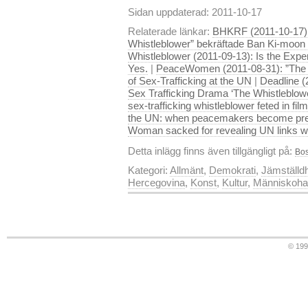
Sidan uppdaterad: 2011-10-17
Relaterade länkar:
BHKRF (2011-10-17): 
Whistleblower” bekräftade Ban Ki-moon 
Whistleblower (2011-09-13): Is the Expe
Yes.
|
PeaceWomen (2011-08-31): ”The 
of Sex-Trafficking at the UN
|
Deadline (
Sex Trafficking Drama ‘The Whistleblow
sex-trafficking whistleblower feted in film
the UN: when peacemakers become pre
Woman sacked for revealing UN links wi
Detta inlägg finns även tillgängligt på:
Bos
Kategori:
Allmänt
,
Demokrati
,
Jämställd
Hercegovina
,
Konst
,
Kultur
,
Människoha
© 19