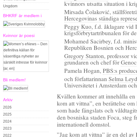
kvinnors utsatta situation i kr
Ungdom
Mirsada Čolaković, ställföretr
BHKRF är medlem i
Hercegovinas ständiga represe
Peggy Kuo
, f.d. åklagare vid 
krigsförbrytartribunalen för d
Kvinnor är poesi
Mohamed Sacirbey, f.d. minis
Republiken Bosnien och Her
Gregory Stanton
, professor v
grundaren och chef för
Genoc
Pamela Hogan,
PBS:s produc
och författarinnan
Selma Leyd
Bli medlem!
Universitetet i Amsterdam o
Kvällen kommer att innehålla en
Arkiv
kom att vittna”, en berättelse om
2026
som hade fängslats och våldtagits
2025
den bosniska staden Foca, steg fra
2024
internationell domstol.
2023
”Jag kom att vittna”
är en del av 
2022