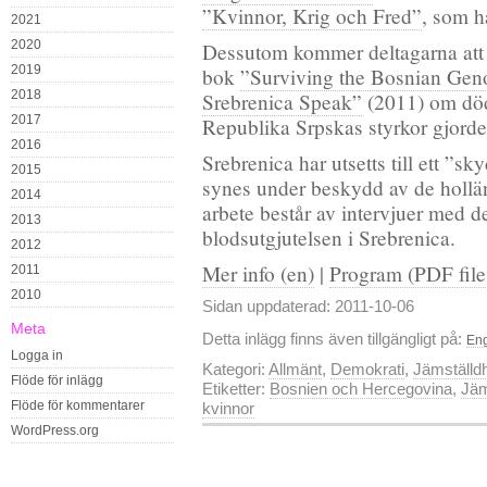
”Kvinnor, Krig och Fred”
, som h
2021
2020
Dessutom kommer deltagarna att 
2019
bok
”Surviving the Bosnian Ge
2018
Srebrenica Speak”
(2011) om död
2017
Republika Srpskas styrkor gjorde 
2016
Srebrenica har utsetts till ett ”s
2015
synes under beskydd av de hollä
2014
arbete består av intervjuer med 
2013
blodsutgjutelsen i Srebrenica.
2012
Mer info (en)
|
Program (PDF fil
2011
2010
Sidan uppdaterad: 2011-10-06
Meta
Detta inlägg finns även tillgängligt på:
En
Logga in
Kategori:
Allmänt
,
Demokrati
,
Jämställd
Flöde för inlägg
Etiketter:
Bosnien och Hercegovina
,
Jäm
Flöde för kommentarer
kvinnor
WordPress.org