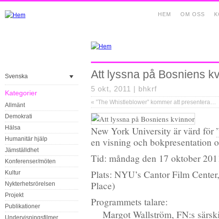
HEM
OM OSS
K
Att lyssna på Bosniens k
Svenska
5 okt, 2011 |
bhkrf
Kategorier
«
”The Whistleblower” kommer att presenteras för FN:s generalförsamling
Allmänt
Demokrati
Hälsa
New York University är värd för
Humanitär hjälp
en visning och bokpresentation 
Jämställdhet
Tid: måndag den 17 oktober 2011
Konferenser/möten
Plats: NYU’s Cantor Film Center, 
Kultur
Place)
Nykterhetsrörelsen
Projekt
Programmets talare:
Publikationer
Margot Wallström
, FN:s särsk
Undervisningsfilmer