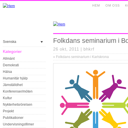
HEM
OM OSS
K
Folkdans seminarium i B
Svenska
26 okt, 2011 |
bhkrf
Kategorier
«
Folkdans seminarium i Karlskrona
Allmänt
Demokrati
Hälsa
Humanitär hjälp
Jämställdhet
Konferenser/möten
Kultur
Nykterhetsrörelsen
Projekt
Publikationer
Undervisningsfilmer