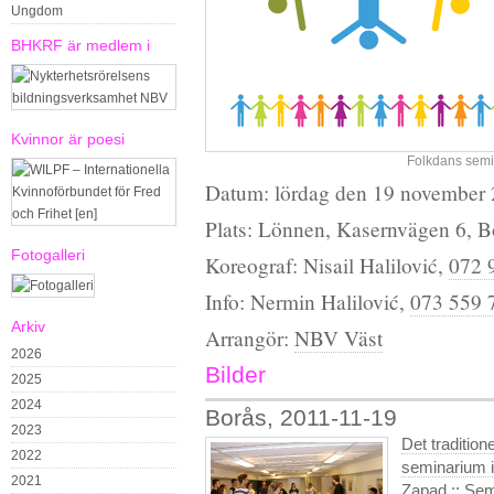
Ungdom
BHKRF är medlem i
Kvinnor är poesi
Folkdans semi
Datum: lördag den 19 november 2
Plats: Lönnen, Kasernvägen 6, B
Fotogalleri
Koreograf: Nisail Halilović,
072 
Info: Nermin Halilović,
073 559 
Arkiv
Arrangör:
NBV Väst
2026
Bilder
2025
2024
Borås, 2011-11-19
2023
Det tradition
2022
seminarium 
2021
Zapad
::
Sem