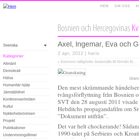
HEM
OM OSS
K
Axel, Ingemar, Eva och
Svenska
2 apr, 2012 |
haris
Kategorier
«
Kvinnors rättigheter åsidosätts till förmån för ”traditionella värderingar”
Allmänt
Demokrati
Hälsa
Grans
Humanitär hjälp
Den mest skrämmande händelsen i
Jämställdhet
tvångsförflyttning från Bosnien 
Konferenser/möten
SVT den 28 augusti 2011 visade
Kultur
Hebditchs propagandafilm om Sr
Nykterhetsrörelsen
”Dokument utifrån”.
Projekt
Det var helt chockerande! Sådana 
Publikationer
1990-talet på Serbiens och Kroati
Undervisningsfilmer