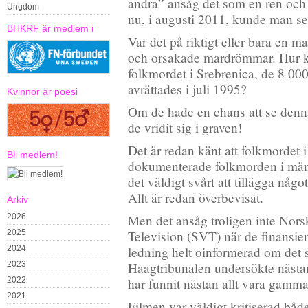
andra” ansåg det som en ren oc
Ungdom
nu, i augusti 2011, kunde man 
BHKRF är medlem i
Var det på riktigt eller bara en m
och orsakade mardrömmar. Hur kä
folkmordet i Srebrenica, de 8 0
avrättades i juli 1995?
Kvinnor är poesi
Om de hade en chans att se denn
de vridit sig i graven!
Det är redan känt att folkmordet i
Bli medlem!
dokumenterade folkmorden i mäns
det väldigt svårt att tillägga något
Allt är redan överbevisat.
Arkiv
2026
Men det ansåg troligen inte Norsk
2025
Television (SVT) när de finansier
2024
ledning helt oinformerad om det 
2023
Haagtribunalen undersökte nästan
2022
har funnit nästan allt vara gamm
2021
Filmen var väldigt kritiserad båd