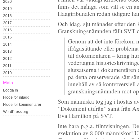
2020
finns det många som vill se en 
2019
Haagtribunalen redan tidigare har
2018
Och idag, sju månader efter den 
2017
Granskningsnämnden fällt SVT oc
2016
2015
Genom att det inte förekom n
2014
ifrågasättande eller problemat
2013
till dokumentären – kring hur 
2012
vedertagna historieskrivnin
2011
slutsatserna i dokumentären 
2010
på detta oreserverade sätt s
Meta
innehåll av så kontroversiell 
granskningsnämnden mot opar
Logga in
Flöde för inlägg
Som människa tog jag i höstas a
Flöde för kommentarer
”Dokument utifrån” samt från Ax
WordPress.org
Eva Hamilton på SVT.
Inte bara p.g.a. filmvisningen. Det
exekution av 8 000 människor! Ut