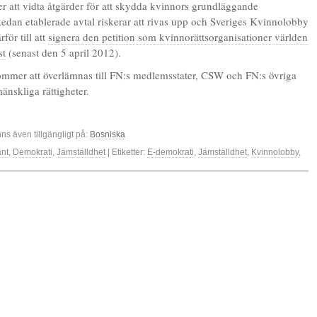
er att vidta åtgärder för att skydda kvinnors grundläggande
 Redan etablerade avtal riskerar att rivas upp och Sveriges Kvinnolobby
för till att
signera den petition som kvinnorättsorganisationer världen
st
(senast den 5 april 2012).
ommer att överlämnas till FN:s medlemsstater, CSW och FN:s övriga
änskliga rättigheter.
nns även tillgängligt på:
Bosniska
änt
,
Demokrati
,
Jämställdhet
| Etiketter:
E-demokrati
,
Jämställdhet
,
Kvinnolobby
,