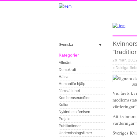
Kvinnors
Svenska
”traditio
Kategorier
29 mar, 201
Allmänt
«
Duktiga flickor kostar int
Demokrati
Hälsa
Humanitär hjälp
Sig
Jämställdhet
Vid årets k
Konferenser/möten
medlemsstate
Kultur
värderingar”
Nykterhetsrörelsen
Att kvinnors 
Projekt
värderingar”
Publikationer
Sveriges Kv
Undervisningsfilmer