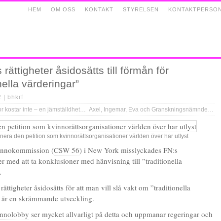
HEM
OM OSS
KONTAKT
STYRELSEN
KONTAKTPERSO
 rättigheter åsidosätts till förmån för
nella värderingar”
2 |
bhkrf
e – en jämställdhetsanalys av budgetpropositionen för 2012
Axel, Ingemar, Eva och Granskningsnämnden
»
nera den petition som kvinnorättsorganisationer världen över har utlyst
vinnokommission (
CSW 56
) i New York misslyckades FN:s
r med att ta konklusioner med hänvisning till ”traditionella
.
rättigheter åsidosätts för att man vill slå vakt om ”traditionella
 är en skrämmande utveckling.
innolobby
ser mycket allvarligt på detta och uppmanar regeringar och