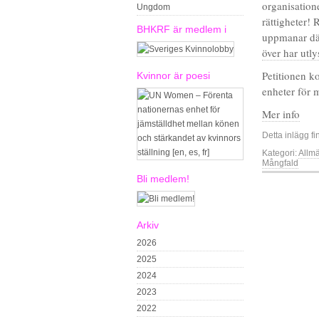
organisation
Ungdom
rättigheter!
BHKRF är medlem i
uppmanar där
över har utly
Petitionen k
Kvinnor är poesi
enheter för m
Mer info
Detta inlägg fi
Kategori:
Allm
Mångfald
Bli medlem!
Arkiv
2026
2025
2024
2023
2022