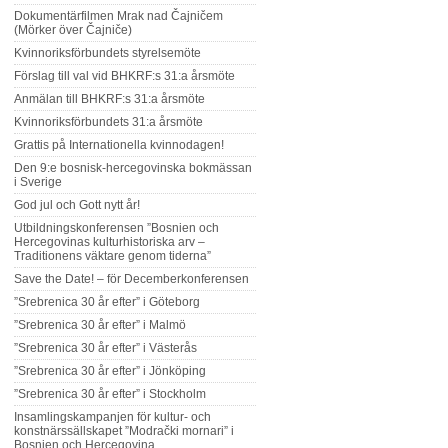
Dokumentärfilmen Mrak nad Čajničem
(Mörker över Čajniče)
Kvinnoriksförbundets styrelsemöte
Förslag till val vid BHKRF:s 31:a årsmöte
Anmälan till BHKRF:s 31:a årsmöte
Kvinnoriksförbundets 31:a årsmöte
Grattis på Internationella kvinnodagen!
Den 9:e bosnisk-hercegovinska bokmässan
i Sverige
God jul och Gott nytt år!
Utbildningskonferensen ”Bosnien och
Hercegovinas kulturhistoriska arv –
Traditionens väktare genom tiderna”
Save the Date! – för Decemberkonferensen
”Srebrenica 30 år efter” i Göteborg
”Srebrenica 30 år efter” i Malmö
”Srebrenica 30 år efter” i Västerås
”Srebrenica 30 år efter” i Jönköping
”Srebrenica 30 år efter” i Stockholm
Insamlingskampanjen för kultur- och
konstnärssällskapet ”Modrački mornari” i
Bosnien och Hercegovina