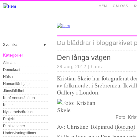
HEM
OM OSS
K
Du bläddrar i bloggarkivet 
Svenska
Kategorier
Den långa vägen
Allmänt
29 aug, 2012 |
haris
Demokrati
Kristian Skeie har fotograferat d
Hälsa
av folkmordet i Srebrenica. Ikväl
Humanitär hjälp
Gallery
i London.
Jämställdhet
Konferenser/möten
Kultur
Nykterhetsrörelsen
Foto: Kris
Projekt
Av: Christine Tolpinrud (
foto.no
)
Publikationer
Undervisningsfilmer
Källa ::
Foto.no
::
Den lange vei