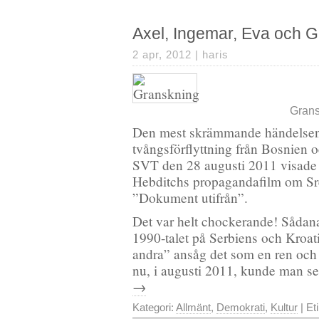
Axel, Ingemar, Eva och
2 apr, 2012 |
haris
Grans
Den mest skrämmande händelsen i
tvångsförflyttning från Bosnien 
SVT den 28 augusti 2011 visade
Hebditchs propagandafilm om Sr
”Dokument utifrån”.
Det var helt chockerande! Sådana 
1990-talet på Serbiens och Kroati
andra” ansåg det som en ren oc
nu, i augusti 2011, kunde man 
→
Kategori:
Allmänt
,
Demokrati
,
Kultur
| Et