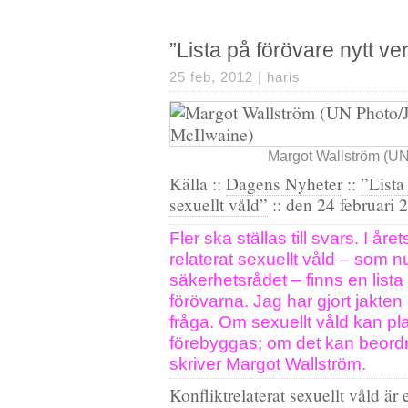
”Lista på förövare nytt ve
25 feb, 2012 |
haris
Margot Wallström (UN
Källa ::
Dagens Nyheter
::
”Lista
sexuellt våld”
:: den 24 februari 
Fler ska ställas till svars. I år
relaterat sexuellt våld – som n
säkerhetsrådet – finns en list
förövarna. Jag har gjort jakten p
fråga. Om sexuellt våld kan p
förebyggas; om det kan beordr
skriver Margot Wallström.
Konfliktrelaterat sexuellt våld är e