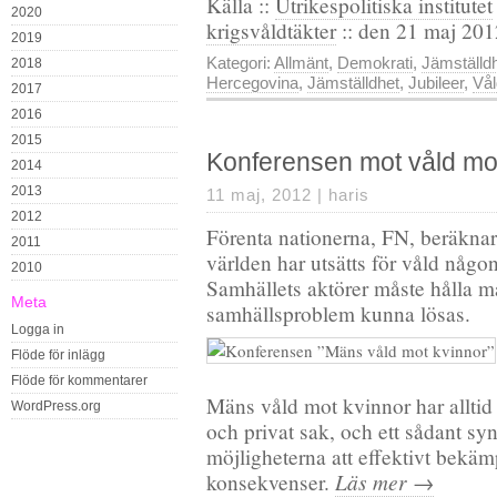
Källa ::
Utrikespolitiska institutet
2020
krigsvåldtäkter
:: den 21 maj 20
2019
Kategori:
Allmänt
,
Demokrati
,
Jämställd
2018
Hercegovina
,
Jämställdhet
,
Jubileer
,
Vål
2017
2016
2015
Konferensen mot våld mo
2014
2013
11 maj, 2012 |
haris
2012
Förenta nationerna, FN, beräknar 
2011
världen har utsätts för våld någon
2010
Samhällets aktörer måste hålla måt
Meta
samhällsproblem kunna lösas.
Logga in
Flöde för inlägg
Flöde för kommentarer
Mäns våld mot kvinnor har alltid 
WordPress.org
och privat sak, och ett sådant syn
möjligheterna att effektivt bekä
Läs mer →
konsekvenser.