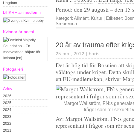
Ungdom
Period: den 29 augusti – den 15
BHKRF är medlem i
Kategori:
Allmänt
,
Kultur
| Etiketter:
Bosn
Srebrenica
Kvinnor är poesi
20 år av trauma efter krig
25 maj, 2012 |
haris
Det är hög tid för Bosnien att ski
Fotogalleri
våldtogs under kriget. Detta sku
ett EU-medlemskap, skriver Marg
Arkiv
2026
2025
Margot Wallström, FN:s generalse
i frågor som rör sexuellt v
2024
2023
Av: Margot Wallström, FN:s gener
2022
representant i frågor som rör sexue
2021