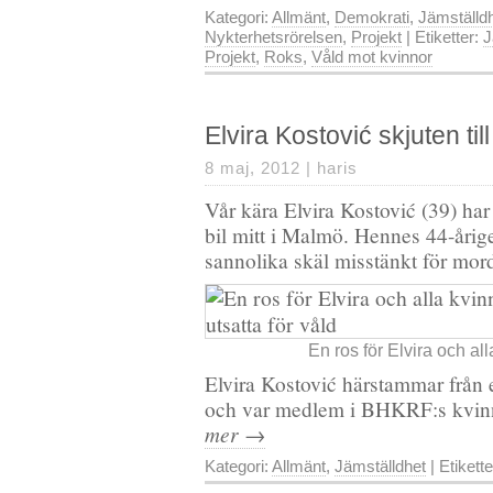
Kategori:
Allmänt
,
Demokrati
,
Jämställd
Nykterhetsrörelsen
,
Projekt
| Etiketter:
J
Projekt
,
Roks
,
Våld mot kvinnor
Elvira Kostović skjuten til
8 maj, 2012 |
haris
Vår kära Elvira Kostović (39) har
bil mitt i Malmö. Hennes 44-årig
sannolika skäl misstänkt för mor
En ros för Elvira och all
Elvira Kostović härstammar från 
och var medlem i BHKRF:s kvin
mer →
Kategori:
Allmänt
,
Jämställdhet
| Etikett