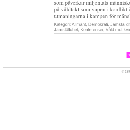
som påverkar miljontals människor 
på våldtäkt som vapen i konflikt ä
utmaningarna i kampen för mänskl
Kategori:
Allmänt
,
Demokrati
,
Jämställd
Jämställdhet
,
Konferenser
,
Våld mot kvi
© 19