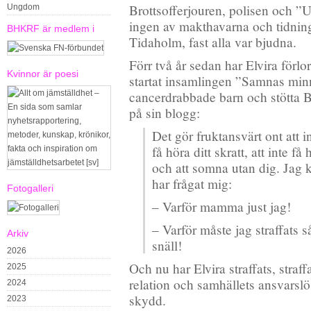
Brottsofferjouren, polisen och ”
Ungdom
ingen av makthavarna och tidnin
BHKRF är medlem i
Tidaholm, fast alla var bjudna.
Förr två år sedan har Elvira förlo
Kvinnor är poesi
startat insamlingen ”Samnas minn
cancerdrabbade barn och stötta 
på sin blogg:
Det gör fruktansvärt ont att i
få höra ditt skratt, att inte 
och att somna utan dig. Jag
har frågat mig:
Fotogalleri
– Varför mamma just jag!
– Varför måste jag straffats s
Arkiv
snäll!
2026
Och nu har Elvira straffats, straffa
2025
relation och samhällets ansvarsl
2024
skydd.
2023