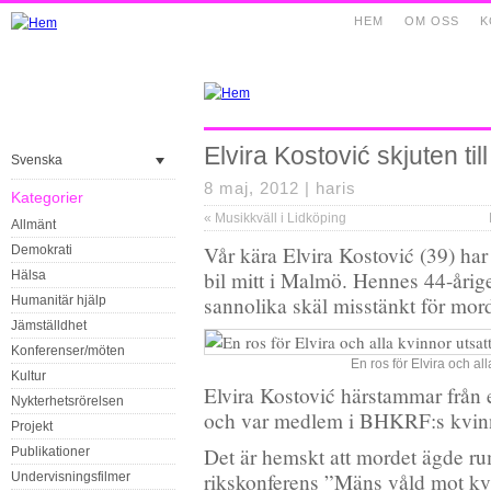
HEM
OM OSS
K
Elvira Kostović skjuten til
Svenska
8 maj, 2012 |
haris
Kategorier
«
Musikkväll i Lidköping
Allmänt
Vår kära Elvira Kostović (39) har
Demokrati
bil mitt i Malmö. Hennes 44-årig
Hälsa
sannolika skäl misstänkt för mor
Humanitär hjälp
Jämställdhet
Konferenser/möten
En ros för Elvira och all
Kultur
Elvira Kostović härstammar från 
Nykterhetsrörelsen
och var medlem i BHKRF:s kvin
Projekt
Det är hemskt att mordet ägde 
Publikationer
rikskonferens ”Mäns våld mot kv
Undervisningsfilmer