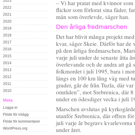
2023
– Vi har pratat med kvinnor som 
2022
flickor som förlorat sina fäder, fa
2021
män som överlevde, säger han.
2020
Den årliga fredmarschen
2019
Det har blivit många projekt me
2018
kvar, säger Skeie. Därför har de va
2017
på den årliga fredmarschen, Mars
2016
varje juli under de senaste åtta 
2015
överlevande och de andra att g
2014
folkmordet i juli 1995, bara i mot
2013
längs en 100 km lång väg med tuf
2012
grader, går de från Tuzla, där var
2011
områden”, mot Srebrenica, där 
2010
under en ödesdiger vecka i juli 1
Meta
Marschen avslutas på kyrkogården
Logga in
utanför Srebrenica, där offren fö
Flöde för inlägg
juli varje år begravs kvarlevorna 
Flöde för kommentarer
under året.
WordPress.org