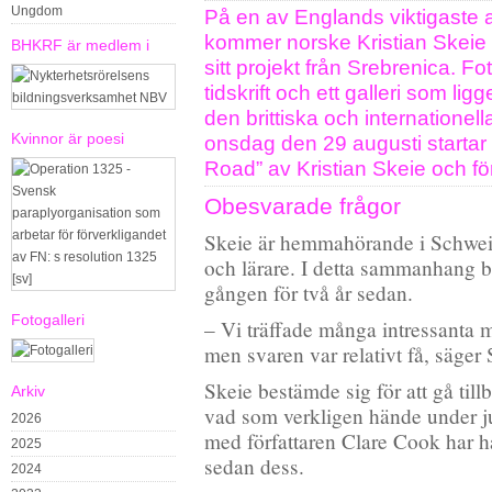
Ungdom
På en av Englands viktigaste ar
kommer norske Kristian Skeie a
BHKRF är medlem i
sitt projekt från Srebrenica. F
tidskrift och ett galleri som li
den brittiska och internationell
Kvinnor är poesi
onsdag den 29 augusti startar
Road” av Kristian Skeie och fö
Obesvarade frågor
Skeie är hemmahörande i Schweiz
och lärare. I detta sammanhang b
gången för två år sedan.
Fotogalleri
– Vi träffade många intressanta 
men svaren var relativt få, säger S
Skeie bestämde sig för att gå tillb
Arkiv
vad som verkligen hände under 
2026
med författaren Clare Cook har h
2025
sedan dess.
2024