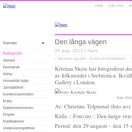
HEM
OM OSS
K
Den långa vägen
Svenska
29 aug, 2012 |
haris
Kategorier
«
Det löser sig jämt – ny bok om föräldraledighet och jämställdhet i vardagen
Allmänt
Kristian Skeie har fotograferat d
Demokrati
av folkmordet i Srebrenica. Ikväl
Hälsa
Gallery
i London.
Humanitär hjälp
Jämställdhet
Konferenser/möten
Foto: Kris
Kultur
Av: Christine Tolpinrud (
foto.no
)
Nykterhetsrörelsen
Källa ::
Foto.no
::
Den lange vei
Projekt
Publikationer
Period: den 29 augusti – den 15
Undervisningsfilmer