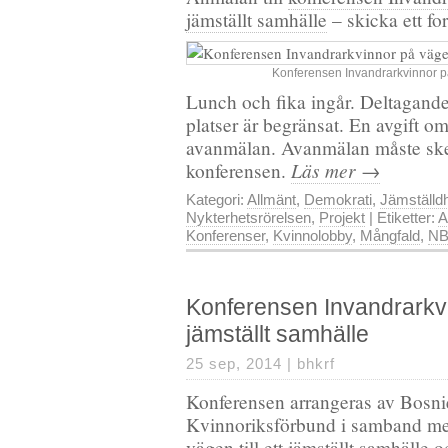
jämställt samhälle
– skicka ett fo
Konferensen Invandrarkvinnor på 
Lunch och fika ingår. Deltagande 
platser är begränsat. En avgift om
avanmälan. Avanmälan måste ske
Läs mer →
konferensen.
Kategori:
Allmänt
,
Demokrati
,
Jämställd
Nykterhetsrörelsen
,
Projekt
| Etiketter:
A
Konferenser
,
Kvinnolobby
,
Mångfald
,
NB
Konferensen Invandrarkvin
jämställt samhälle
25 sep, 2014 |
bhkrf
Konferensen arrangeras av Bosn
Kvinnoriksförbund i samband me
vägen till ett jämställt samhälle
oc