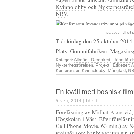
Kvinnolobby
och
Nykterhetsröre
NBV
.
på vägen till ett 
Tid: lördag den 25 oktober 2014,
Plats:
Gummifabriken
, Magasin
Kategori:
Allmänt
,
Demokrati
,
Jämställd
Nykterhetsrörelsen
,
Projekt
| Etiketter:
A
Konferenser
,
Kvinnolobby
,
Mångfald
,
NB
En kväll med bosnisk film
5 sep, 2014 |
bhkrf
Föreläsning av Midhat Ajanović, 
Högskolan i Väst. Efter föreläsn
Cell Phone Movie, 63 min.) av N
regissör som har byggt upp sin sp