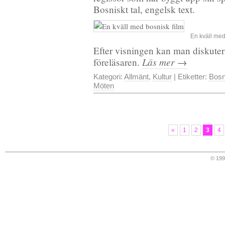
Bosniskt tal, engelsk text.
En kväll med
Efter visningen kan man diskutera 
Läs mer →
föreläsaren.
Kategori:
Allmänt
,
Kultur
| Etiketter:
Bosn
Möten
«
1
2
3
4
© 19