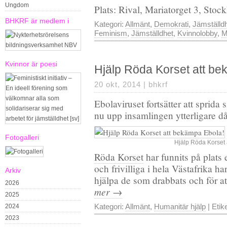
Ungdom
Plats: Rival, Mariatorget 3, Sto
BHKRF är medlem i
Kategori:
Allmänt
,
Demokrati
,
Jämställd
Feminism
,
Jämställdhet
,
Kvinnolobby
,
M
Kvinnor är poesi
Hjälp Röda Korset att be
20 okt, 2014 |
bhkrf
Ebolaviruset fortsätter att sprida 
nu upp insamlingen ytterligare då 
Fotogalleri
Hjälp Röda Korset 
Röda Korset
har funnits på plats 
och frivilliga i hela Västafrika har
Arkiv
hjälpa de som drabbats och för at
2026
mer →
2025
Kategori:
Allmänt
,
Humanitär hjälp
| Etik
2024
2023