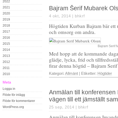
2022
Bajram Šerif Mubarek Ol
2021
2020
4 okt, 2014 |
bhkrf
2019
Högtiden Kurban Bajram bär ett un
2018
och omsorg om andra.
2017
2016
2015
Bajram Serif 
2014
Med hopp att de kommande dagar
2013
glädje, lycka, frid och tillfredsst
2012
firar denna högtid – Bajram Seri
2011
Kategori:
Allmänt
| Etiketter:
Högtider
2010
Meta
Logga in
Anmälan till konferensen
Flöde för inlägg
vägen till ett jämställt sa
Flöde för kommentarer
25 sep, 2014 |
bhkrf
WordPress.org
Anmälan till
konferensen Invandra