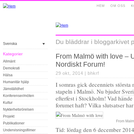
HEM
OM OSS
K
Du bläddrar i bloggarkivet p
Svenska
Kategorier
From Malmö with love – U
Allmänt
Nordiskt Forum!
Demokrati
29 okt, 2014 |
bhkrf
Hälsa
Humanitär hjälp
I somras gick decenniets största 
Jämställdhet
stapeln i Malmö. Nu bjuder
Sver
Konferenser/möten
efterfest i Stockholm! Vad hände
Kultur
forumet haft? Vilka slutsatser har
Nykterhetsrörelsen
Projekt
From Malmö
Publikationer
Tid: lördag den 6 december 2014
Undervisningsfilmer