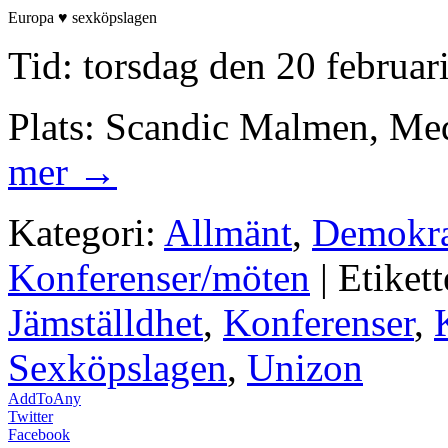
Europa ♥ sexköpslagen
Tid: torsdag den 20 februar
Plats: Scandic Malmen, Me
mer →
Kategori:
Allmänt
,
Demokra
Konferenser/möten
| Etikett
Jämställdhet
,
Konferenser
,
Sexköpslagen
,
Unizon
AddToAny
Twitter
Facebook