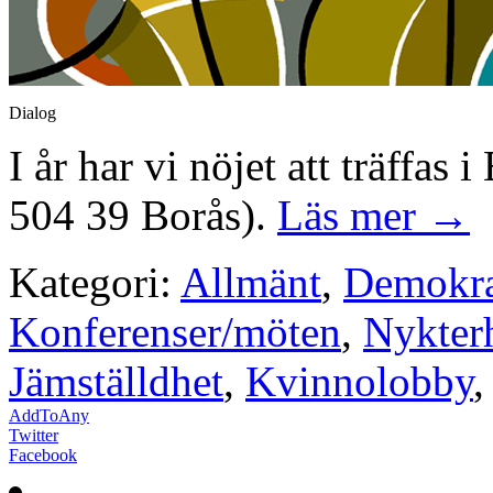
Dialog
I år har vi nöjet att träffas
504 39 Borås).
Läs mer →
Kategori:
Allmänt
,
Demokra
Konferenser/möten
,
Nykterh
Jämställdhet
,
Kvinnolobby
AddToAny
Twitter
Facebook