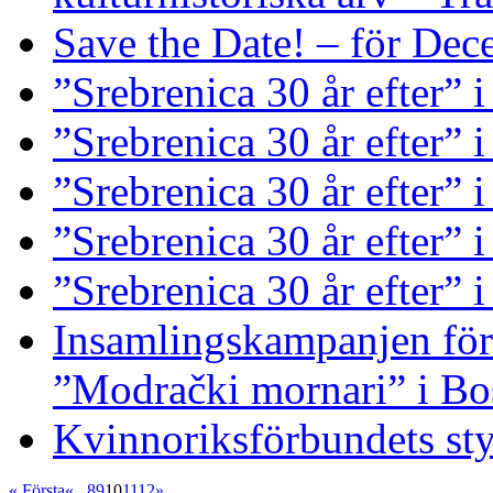
Save the Date! – för De
”Srebrenica 30 år efter” 
”Srebrenica 30 år efter”
”Srebrenica 30 år efter” i
”Srebrenica 30 år efter” 
”Srebrenica 30 år efter” 
Insamlingskampanjen för 
”Modrački mornari” i Bo
Kvinnoriksförbundets st
« Första
«
...
8
9
10
11
12
»