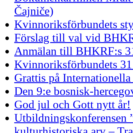
Čajniče)
Kvinnoriksförbundets st
Förslag till val vid BHK
Anmälan till BHKRF:s 3
Kvinnoriksförbundets 31
Grattis på Internationell
Den 9:e bosnisk-hercego
God jul och Gott nytt år!
Utbildningskonferensen 
kulturhistoriska arv – Tr