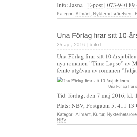
Info: Jasna |
E-post
|
073-940 89
Kategori:
Allmänt
,
Nykterhetsrörelsen
| E
Una Förlag firar sitt 10-å
25 apr, 2016 |
bhkrf
Una Förlag firar sitt 10-årsjubil
nya romanen ”Time Lapse” av M
femte utgåvan av romanen ”Jalija
Una Förlag firar s
Tid: lördag, den 7 maj 2016, kl. 
Plats: NBV, Postgatan 5, 411 13
Kategori:
Allmänt
,
Kultur
,
Nykterhetsröre
NBV