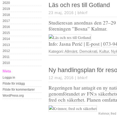
2020
Läs och res till Gotland
2019
23 maj, 2016 |
bhkrf
2018
2017
Studieresan anordnas den 27–29
2016
föreningen ”Bosna” Kalmar.
2015
2014
Info: Jasna Perić |
E-post
|
073-9
2013
2012
Kategori:
Allmänt
,
Demokrati
,
Kultur
,
Nyk
2011
2010
Ny handlingsplan för reso
Meta
12 maj, 2016 |
bhkrf
Logga in
Flöde för inlägg
Regeringen har antagit en
ny nat
Flöde för kommentarer
genomförandet av FN:s säkerhets
WordPress.org
fred och säkerhet
. Planen omfatt
Kvinnor, fred