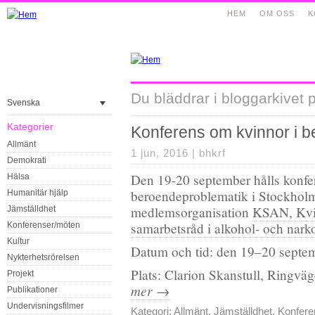
HEM
OM OSS
K
Du bläddrar i bloggarkivet p
Svenska
Kategorier
Konferens om kvinnor i 
Allmänt
1 jun, 2016 |
bhkrf
Demokrati
Den 19-20 september hålls konf
Hälsa
beroendeproblematik i Stockhol
Humanitär hjälp
medlemsorganisation
KSAN, Kvi
Jämställdhet
samarbetsråd i alkohol- och narko
Konferenser/möten
Kultur
Datum och tid: den 19–20 septem
Nykterhetsrörelsen
Plats: Clarion Skanstull, Ringv
Projekt
mer →
Publikationer
Undervisningsfilmer
Kategori:
Allmänt
,
Jämställdhet
,
Konfere