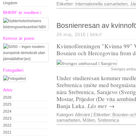
Ungdom
Etiketter:
Internationella samarbeten
,
Jä
BHKRF är medlem i
Bosnienresan av kvinnof
26 maj, 2016 |
bhkrf
Kvinnor är poesi
Kvinnoföreningen ”Kvinna 99” Vä
Bosnien och Hercegovina from d
Sveriges ambas
Fotogalleri
Under studieresan kommer medle
Srebrenica (möte med borgmästare
Arkiv
nära Srebrenica, Sarajevo (Sver
Mostar, Prijedor (
De vita armbind
2026
Läs mer →
Banja Luka.
2025
2024
Kategori:
Allmänt
| Etiketter:
Bosnien oc
2023
samarbeten
,
Möten
,
Srebrenica
2022
2021